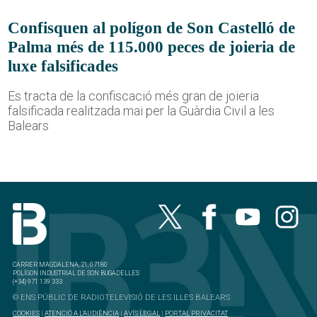
Confisquen al polígon de Son Castelló de
Palma més de 115.000 peces de joieria de
luxe falsificades
Es tracta de la confiscació més gran de joieria
falsificada realitzada mai per la Guàrdia Civil a les
Balears
CARRER MAGDALENA, 21, 07180
POLÍGON INDUSTRIAL DE SON BUGADELLES
(+34) 971 139 333
© ENS PÚBLIC DE RADIOTELEVISIÓ DE LES ILLES BALEARS
COOKIES
|
ATENCIÓ A L'AUDIÈNCIA
|
AVÍS LEGAL
|
PORTAL PRIVACITAT