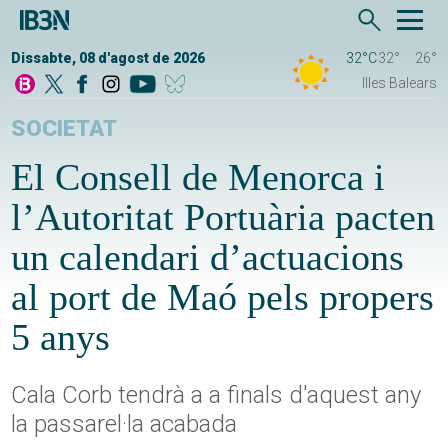
Dissabte, 08 d'agost de 2026
32°C
32°
26°
Illes Balears
SOCIETAT
El Consell de Menorca i
l’Autoritat Portuària pacten
un calendari d’actuacions
al port de Maó pels propers
5 anys
Cala Corb tendrà a a finals d'aquest any
la passarel·la acabada