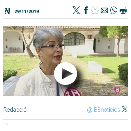
29/11/2019
Redacció
@IB3noticies
172