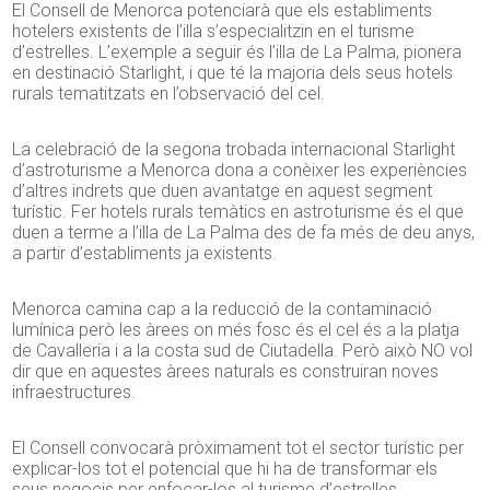
El Consell de Menorca potenciarà que els establiments
hotelers existents de l’illa s’especialitzin en el turisme
d’estrelles. L’exemple a seguir és l’illa de La Palma, pionera
en destinació Starlight, i que té la majoria dels seus hotels
rurals tematitzats en l’observació del cel.
La celebració de la segona trobada internacional Starlight
d’astroturisme a Menorca dona a conèixer les experiències
d’altres indrets que duen avantatge en aquest segment
turístic. Fer hotels rurals temàtics en astroturisme és el que
duen a terme a l’illa de La Palma des de fa més de deu anys,
a partir d’establiments ja existents.
Menorca camina cap a la reducció de la contaminació
lumínica però les àrees on més fosc és el cel és a la platja
de Cavalleria i a la costa sud de Ciutadella. Però això NO vol
dir que en aquestes àrees naturals es construiran noves
infraestructures.
El Consell convocarà pròximament tot el sector turístic per
explicar-los tot el potencial que hi ha de transformar els
seus negocis per enfocar-los al turisme d’estrelles.