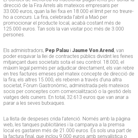
direcció de la Fira Arrels als mateixos empresaris per
33.000 euros, quan la llei fixa en 18.000 el límit per no treure-
ho a concurs. La fira, celebrada l’abril a Maó per
promocionar el producte local, acabà costant més de
125.000 euros. Tan sols la van visitar poc més de 3.000
persones.
Els administradors,
Pep Palau
i
Jaume Von Arend
, van
poder esquivar la llei de contractes públics dividint les feines
mitjançant dues societats sota el seu control. 18.000, el
màxim legal permès per adjudicar directament, els van rebre
en tres factures emeses pel mateix concepte de direcció de
la fira; els altres 15.000, els reberen a través d’una altra
societat, Fòrum Gastronòmic, administrada pels mateixos
socis per conceptes com comercialització o la gestió dels
viatges dels cuiners. En total, 32.613 euros que van anar a
parar a les seves butxaques.
La llista de despeses crida l’atenció. Només amb la pàgina
web, les tanques publicitàries i la campanya a la premsa
local es gastaren més de 21.000 euros. És sols una part de
la factura final, que inclou 9.000 euros amb senyalística o