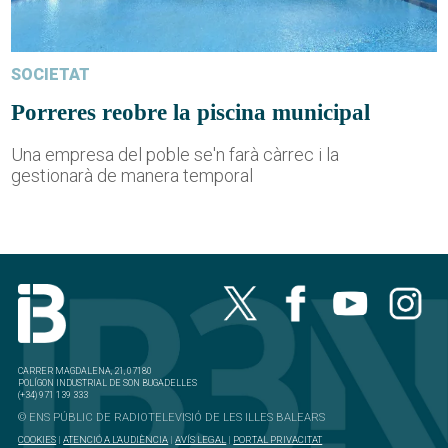
SOCIETAT
Porreres reobre la piscina municipal
Una empresa del poble se'n farà càrrec i la
gestionarà de manera temporal
CARRER MAGDALENA, 21, 07180
POLÍGON INDUSTRIAL DE SON BUGADELLES
(+34) 971 139 333
© ENS PÚBLIC DE RADIOTELEVISIÓ DE LES ILLES BALEARS
COOKIES
|
ATENCIÓ A L'AUDIÈNCIA
|
AVÍS LEGAL
|
PORTAL PRIVACITAT