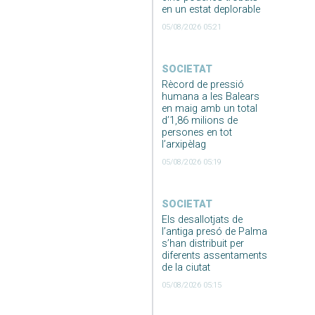
en un estat deplorable
05/08/2026 05:21
SOCIETAT
Rècord de pressió
humana a les Balears
en maig amb un total
d’1,86 milions de
persones en tot
l’arxipèlag
05/08/2026 05:19
SOCIETAT
Els desallotjats de
l’antiga presó de Palma
s’han distribuit per
diferents assentaments
de la ciutat
05/08/2026 05:15