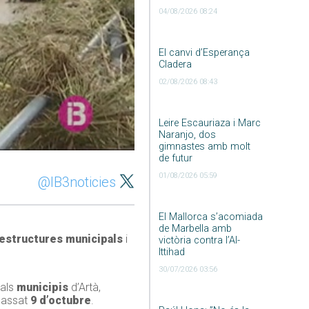
04/08/2026 08:24
El canvi d’Esperança
Cladera
02/08/2026 08:43
Leire Escauriaza i Marc
Naranjo, dos
gimnastes amb molt
de futur
01/08/2026 05:59
@IB3noticies
El Mallorca s’acomiada
de Marbella amb
estructures municipals
i
victòria contra l’Al-
Ittihad
30/07/2026 03:56
 als
municipis
d’Artà,
 passat
9 d’octubre
.