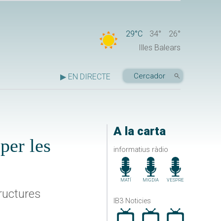
29°C
34°
26°
Illes Balears
▶ EN DIRECTE
A la carta
per les
informatius ràdio
MATÍ
MIGDIA
VESPRE
tructures
IB3 Noticies