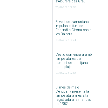
s’Albufera des Grau
20/07/2026 09:33
El vent de tramuntana
impulsa el fum de
l’incendi a Girona cap a
les Balears
03/07/2026 09:24
L’estiu començarà amb
temperatures per
damunt de la mitjana i
poca pluja
09/06/2026 02:52
El mes de maig
d’enguany presenta la
temperatura més alta
registrada a la mar des
de 1982