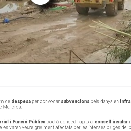
m de
despesa
per convocar
subvencions
pels danys en
infra
de Mallorca.
rial i Funció Pública
podrà concedir ajuts al
consell insular
i
e es varen veure greument afectats per les intenses pluges del