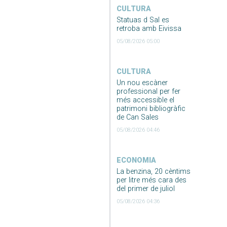
CULTURA
Statuas d Sal es
retroba amb Eivissa
05/08/2026 05:00
CULTURA
Un nou escàner
professional per fer
més accessible el
patrimoni bibliogràfic
de Can Sales
05/08/2026 04:46
ECONOMIA
La benzina, 20 cèntims
per litre més cara des
del primer de juliol
05/08/2026 04:36