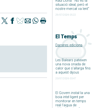
Raúl Llona: ”No és la
situació ideal, però el
nostre mercat va lent”
29/07/2026 05:22
El Temps
Darreres edicions
Les Balears pateixen
una nova onada de
calor que s’allarga fins
a aquest dijous
20/07/2026 03:47
El Govern instal·la una
boia intel·ligent per
monitorar en temps
real l’aigua de