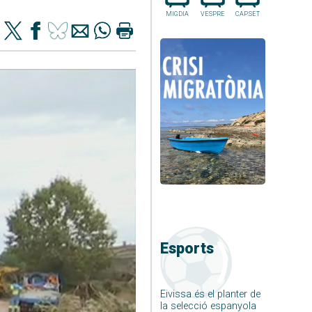
MIGDIA
VESPRE
CAP.SET
Esports
Eivissa és el planter de
la selecció espanyola