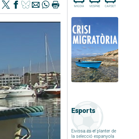
MIGDIA
VESPRE
CAP.SET
Esports
Eivissa és el planter de
la selecció espanyola