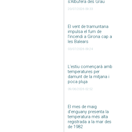
s’Albufera des Grau
20/07/2026 09:33
El vent de tramuntana
impulsa el fum de
l’incendi a Girona cap a
les Balears
03/07/2026 09:24
L’estiu començarà amb
temperatures per
damunt de la mitjana i
poca pluja
09/06/2026 02:52
El mes de maig
d’enguany presenta la
temperatura més alta
registrada a la mar des
de 1982