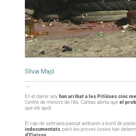
Sílvia Majó
144
En el darrer any
han arribat a les Pitiüses cinc m
Centre de menors de l’illa. Cáritas alerta que
el pro
que els ajudi.
El cap de setmana passat arribaren a bord de paster
indocumentats
, però les proves òssies han determ
d’Eivissa.