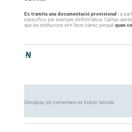
Es tramita una documentació provisional
i a par
específics, per exemple d’informàtica. Cáritas alert
que les institucions se’n facin càrrec perquè
quan c
Disculpau, els comentaris es troben tancats