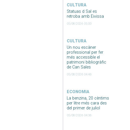
CULTURA
Statuas d Sal es
retroba amb Eivissa
05/08/2026 05:00
CULTURA
Un nou escàner
professional per fer
més accessible el
patrimoni bibliogràfic
de Can Sales
05/08/2026 04:46
ECONOMIA
La benzina, 20 cèntims
per litre més cara des
del primer de juliol
05/08/2026 04:36