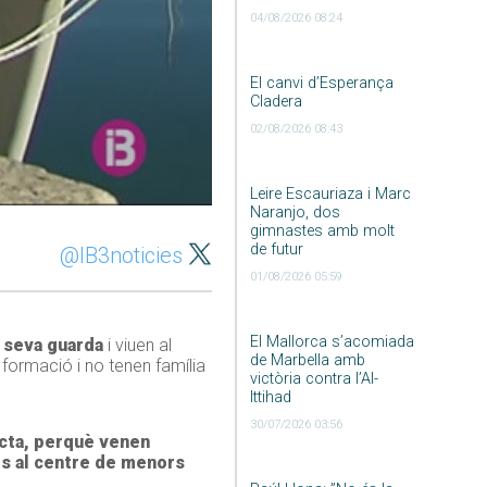
04/08/2026 08:24
El canvi d’Esperança
Cladera
02/08/2026 08:43
Leire Escauriaza i Marc
Naranjo, dos
gimnastes amb molt
de futur
@IB3noticies
01/08/2026 05:59
El Mallorca s’acomiada
 seva guarda
i viuen al
de Marbella amb
formació i no tenen família
victòria contra l’Al-
Ittihad
30/07/2026 03:56
acta, perquè venen
s al centre de menors