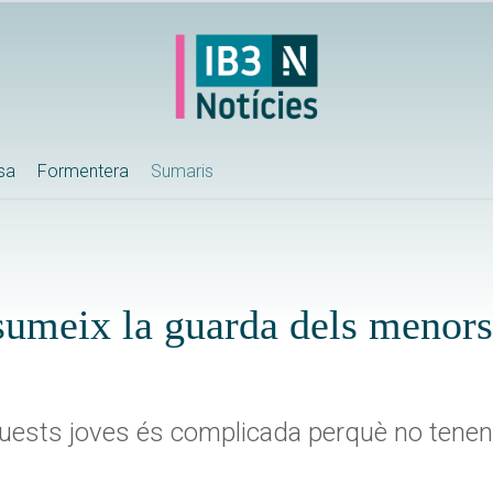
ssa
Formentera
Sumaris
sumeix la guarda dels menors
aquests joves és complicada perquè no tene