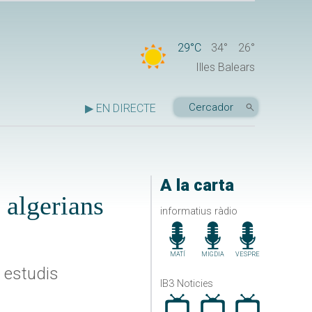
29°C
34°
26°
Illes Balears
▶ EN DIRECTE
A la carta
 algerians
informatius ràdio
MATÍ
MIGDIA
VESPRE
n estudis
IB3 Noticies