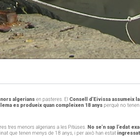
enors algerians
en pasteres. El
Consell d’Eivissa assumeix la
blema es produeix quan compleixen 18 anys
perquè no tenen 
es tres menors algerians a les Pitiüses.
No se’n sap l’edat ex
inat que tenen menys de 18 anys, i per això han estat
ingressat