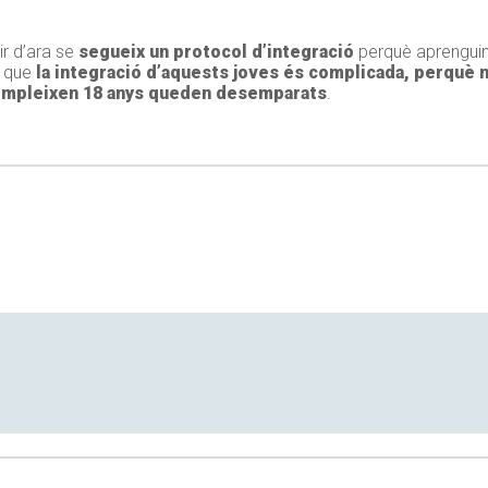
tir d’ara se
segueix un protocol d’integració
perquè aprenguin l
a que
la integració d’aquests joves és complicada, perquè 
ompleixen 18 anys queden desemparats
.