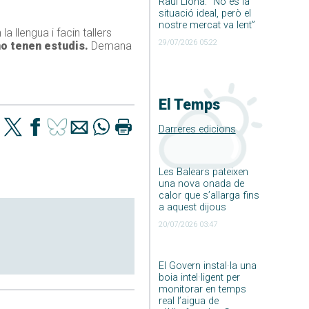
Raúl Llona: ”No és la
situació ideal, però el
nostre mercat va lent”
a llengua i facin tallers
29/07/2026 05:22
no tenen estudis.
Demana
El Temps
Darreres edicions
Les Balears pateixen
una nova onada de
calor que s’allarga fins
a aquest dijous
20/07/2026 03:47
El Govern instal·la una
boia intel·ligent per
monitorar en temps
real l’aigua de