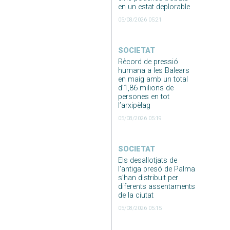
en un estat deplorable
05/08/2026 05:21
SOCIETAT
Rècord de pressió
humana a les Balears
en maig amb un total
d’1,86 milions de
persones en tot
l’arxipèlag
05/08/2026 05:19
SOCIETAT
Els desallotjats de
l’antiga presó de Palma
s’han distribuit per
diferents assentaments
de la ciutat
05/08/2026 05:15