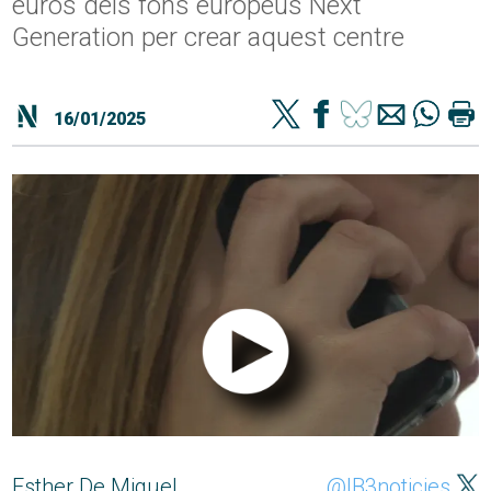
euros dels fons europeus Next
Generation per crear aquest centre
16/01/2025
Esther De Miguel
@IB3noticies