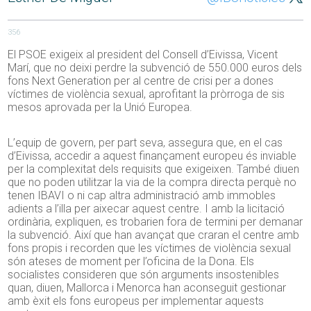
356
El PSOE exigeix al president del Consell d’Eivissa, Vicent
Marí, que no deixi perdre la subvenció de 550.000 euros dels
fons Next Generation per al centre de crisi per a dones
víctimes de violència sexual, aprofitant la pròrroga de sis
mesos aprovada per la Unió Europea.
L’equip de govern, per part seva, assegura que, en el cas
d’Eivissa, accedir a aquest finançament europeu és inviable
per la complexitat dels requisits que exigeixen. També diuen
que no poden utilitzar la via de la compra directa perquè no
tenen IBAVI o ni cap altra administració amb immobles
adients a l’illa per aixecar aquest centre. I amb la licitació
ordinària, expliquen, es trobarien fora de termini per demanar
la subvenció. Així que han avançat que craran el centre amb
fons propis i recorden que les víctimes de violència sexual
són ateses de moment per l’oficina de la Dona. Els
socialistes consideren que són arguments insostenibles
quan, diuen, Mallorca i Menorca han aconseguit gestionar
amb èxit els fons europeus per implementar aquests