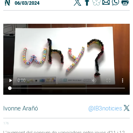
06/03/2024
Ivonne Arañó
@IB3noticies
176
L’augment del consum de vapejadors entre joves d’11 i 12