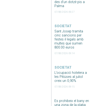
des d’un dotzè pis a
Palma
07/08/2026 09:27
SOCIETAT
Sant Josep tramita
cinc sancions per
festes il·legals amb
multes que sumen
800.00 euros
07/08/2026 09:14
SOCIETAT
L’ocupació hotelera a
les Pitiüses al juliol
creix un 0,90%
07/08/2026 09:15
Es prohibeix el bany en
una zona de la platja