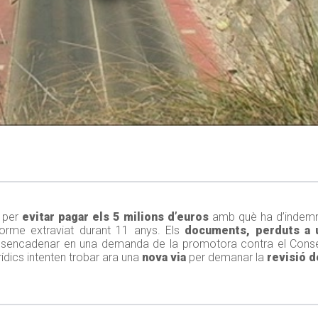
s per
evitar pagar els 5 milions d’euros
amb què ha d’indemni
nforme extraviat durant 11 anys. Els
documents, perduts a 
va desencadenar en una demanda de la promotora contra el Conse
ídics intenten trobar ara una
nova via
per demanar la
revisió d