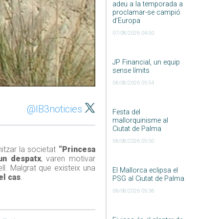
adeu a la temporada a
proclamar-se campió
d’Europa
07/08/2026 04:50
JP Financial, un equip
sense límits
06/08/2026 05:54
@IB3noticies
Festa del
mallorquinisme al
Ciutat de Palma
06/08/2026 05:50
tzar la societat
“Princesa
un despatx
, varen motivar
ll. Malgrat que existeix una
El Mallorca eclipsa el
el cas
.
PSG al Ciutat de Palma
06/08/2026 05:36