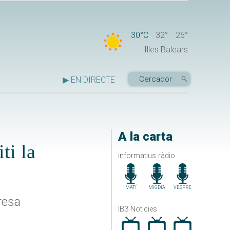
30°C
32°
26°
Illes Balears
▶ EN DIRECTE
A la carta
ti la
informatius ràdio
MATÍ
MIGDIA
VESPRE
resa
IB3 Noticies