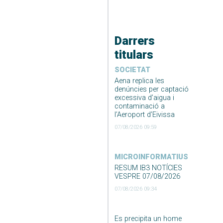
Darrers
titulars
SOCIETAT
Aena replica les
denúncies per captació
excessiva d’aigua i
contaminació a
l’Aeroport d’Eivissa
07/08/2026 09:59
MICROINFORMATIUS
RESUM IB3 NOTÍCIES
VESPRE 07/08/2026
07/08/2026 09:34
Es precipita un home