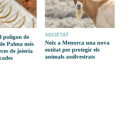
SOCIETAT
l polígon de
Neix a Menorca una nova
 de Palma més
entitat per protegir els
ces de joieria
animals assilvestrats
icades