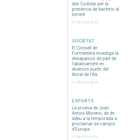
des Codolar per la
presència de bacteris al
torrent
07/08/2026 09:03
SOCIETAT
El Consell de
Formentera investiga la
desaparició de part de
l’abalisament en
diversos punts del
litoral de l’illa
07/08/2026 08:28
ESPORTS
La proesa de Joan
Antoni Moreno, de dir
adeu a la temporada a
proclamar-se campió
d’Europa
07/08/2026 04:50