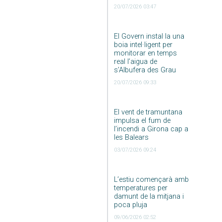
20/07/2026 03:47
El Govern instal·la una
boia intel·ligent per
monitorar en temps
real l’aigua de
s’Albufera des Grau
20/07/2026 09:33
El vent de tramuntana
impulsa el fum de
l’incendi a Girona cap a
les Balears
03/07/2026 09:24
L’estiu començarà amb
temperatures per
damunt de la mitjana i
poca pluja
09/06/2026 02:52