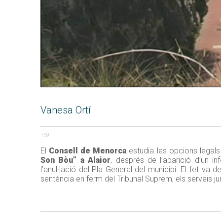
Vanesa Ortí
159
El
Consell de Menorca
estudia les opcions legal
Son Bòu” a Alaior
, després de l’aparició d’un i
l’anul·lació del Pla General del municipi. El fet 
sentència en ferm del Tribunal Suprem, els serveis jur