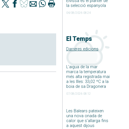
Eivissa és el planter de
la selecció espanyola
04/08/2026 08:24
El Temps
Darreres edicions
L’aigua de la mar
marca la temperatura
més alta registrada mai
a les Illes: 33,02 ºC a la
boia de sa Dragonera
07/08/2026 08:12
Les Balears pateixen
una nova onada de
calor que s’allarga fins
a aquest dijous