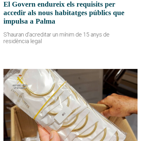
El Govern endureix els requisits per
accedir als nous habitatges públics que
impulsa a Palma
S'hauran d'acreditar un mínim de 15 anys de
residència legal