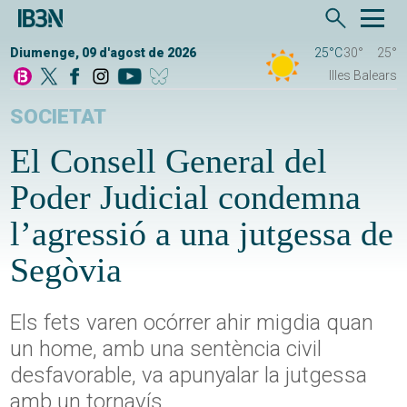
Diumenge, 09 d'agost de 2026
25°C
30°
25°
Illes Balears
SOCIETAT
El Consell General del
Poder Judicial condemna
l’agressió a una jutgessa de
Segòvia
Els fets varen ocórrer ahir migdia quan
un home, amb una sentència civil
desfavorable, va apunyalar la jutgessa
amb un tornavís