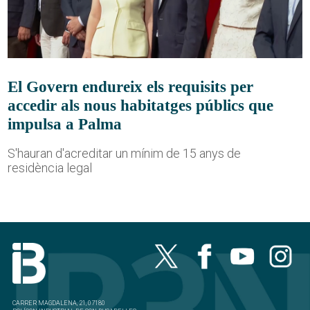
El Govern endureix els requisits per
accedir als nous habitatges públics que
impulsa a Palma
S'hauran d'acreditar un mínim de 15 anys de
residència legal
CARRER MAGDALENA, 21, 07180