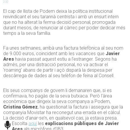
232
El cap de llista de Podem deixa la política institucional
reivindicant el seu tarannà centrista i amb un ensurt intern
que no ha alterat la ferma decisió personal, prorrogada
durant mesos, de renunciar al càrrec per poder dedicar més
temps a la seva família.
Fa unes setmanes, arribà una factura telefònica al seu nom
de 9.000 euros, coincident amb les vacances que
Javier
Ares
havia passat aquest estiu a l’estranger. Segons ha
admès, per una distracció personal, no va activar el
‘roaming’ abans de partir i açò disparà la despesa per
descàrrega de dades al seu telèfon de feina al Consell.
Els seus companys de govern li demanaren que, si es
confirmava, ho pagàs de la seva butxaca. Però l’àrea
econòmica que dirigeix la seva companya a Podem,
Cristina Gómez
, ha questionat la factura i assegura que la
companyia Movistar ha reconegut una errada en el càlcul.
La decisió d’anar-se’n, en qualsevol cas, ja estava presa.
Escolta
aquí
les
explicacions públiques de Javier
Ares
als micròfons d’IB3.