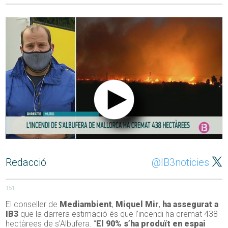
Redacció
@IB3noticies
151
El conseller de
Mediambient
,
Miquel Mir
,
ha assegurat a
IB3
que la darrera estimació és que l’incendi ha cremat 438
hectàrees de s’Albufera. “
El 90% s’ha produït en espai