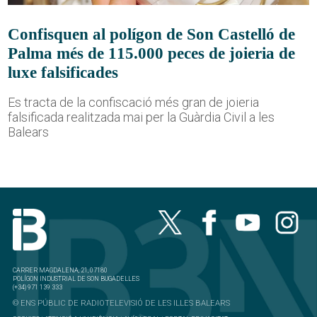
Confisquen al polígon de Son Castelló de
Palma més de 115.000 peces de joieria de
luxe falsificades
Es tracta de la confiscació més gran de joieria
falsificada realitzada mai per la Guàrdia Civil a les
Balears
CARRER MAGDALENA, 21, 07180
POLÍGON INDUSTRIAL DE SON BUGADELLES
(+34) 971 139 333
© ENS PÚBLIC DE RADIOTELEVISIÓ DE LES ILLES BALEARS