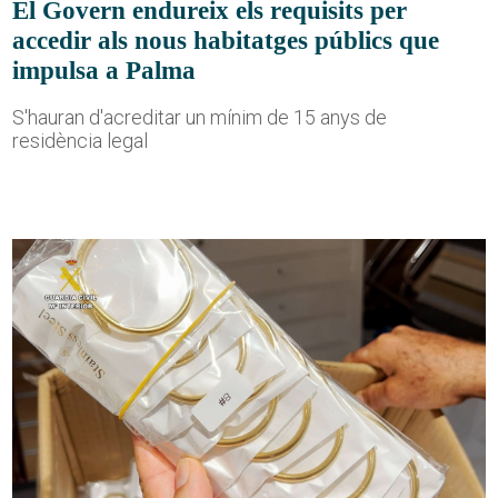
El Govern endureix els requisits per
accedir als nous habitatges públics que
impulsa a Palma
S'hauran d'acreditar un mínim de 15 anys de
residència legal