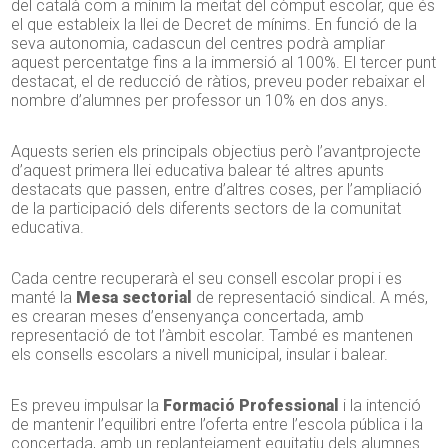
del català com a mínim la meitat del còmput escolar, que és
el que estableix la llei de Decret de mínims. En funció de la
seva autonomia, cadascun del centres podrà ampliar
aquest percentatge fins a la immersió al 100%. El tercer punt
destacat, el de reducció de ràtios, preveu poder rebaixar el
nombre d’alumnes per professor un 10% en dos anys.
Aquests serien els principals objectius però l’avantprojecte
d’aquest primera llei educativa balear té altres apunts
destacats que passen, entre d’altres coses, per l’ampliació
de la participació dels diferents sectors de la comunitat
educativa.
Cada centre recuperarà el seu consell escolar propi i es
manté la
Mesa sectorial
de representació sindical. A més,
es crearan meses d’ensenyança concertada, amb
representació de tot l’àmbit escolar. També es mantenen
els consells escolars a nivell municipal, insular i balear.
Es preveu impulsar la
Formació Professional
i la intenció
de mantenir l’equilibri entre l’oferta entre l’escola pública i la
concertada, amb un replantejament equitatiu dels alumnes.