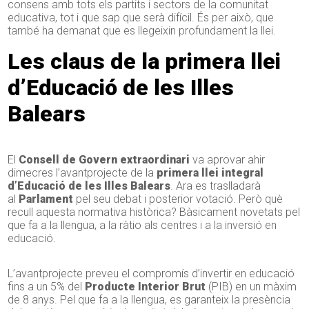
consens amb tots els partits i sectors de la comunitat
educativa, tot i que sap que serà difícil. És per això, que
també ha demanat que es llegeixin profundament la llei.
Les claus de la primera llei
d’Educació de les Illes
Balears
El
Consell de Govern extraordinari
va aprovar ahir
dimecres l’avantprojecte de la
primera llei integral
d’Educació de les Illes Balears
. Ara es traslladarà
al
Parlament
pel seu debat i posterior votació. Però què
recull aquesta normativa històrica? Bàsicament novetats pel
que fa a la llengua, a la ràtio als centres i a la inversió en
educació.
L’avantprojecte preveu el compromís d’invertir en educació
fins a un 5% del
Producte Interior Brut
(PIB) en un màxim
de 8 anys. Pel que fa a la llengua, es garanteix la presència