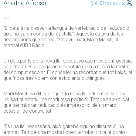
Ariadna Alfonso
@IB3noticies
169
“El català ha d’esser la llengua de vertebració de l’educació, i
això no va en contra del castellà”. Aquesta és una de les
declaracions que ha realitzat avui matí, Martí March, al
matinal d’IB3 Ràdio.
Un dels punts de la nova llei educativa que més controvèrsia
ha generat és el de garantir el català com a mínim la meitat
del còmput escolar. El conseller ha recordat que tot i això, el
que “nosaltres volem són estudiants plurilingües”.
Martí March ha dit que aquesta nova llei educativa suposa
un “salt qualitatiu i de maduresa política”. També ha explicat
que per millorar l’educació és imprescindible un marc
estable i de continuïtat.
“És una llei necessària, això gairebé nigú ho discuteix”, ha
afirmat. També s’ha mostrat obert a trobar un punt d’unió i