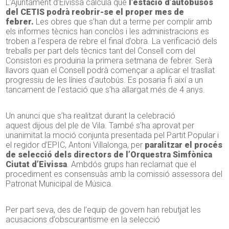
L’Ajuntament d’Eivissa calcula que
l’estació d’autobusos
del CETIS podrà reobrir-se el proper mes de
febrer.
Les obres que s’han dut a terme per complir amb
els informes tècnics han conclòs i les administracions es
troben a l’espera de rebre el final d’obra. La verificació dels
treballs per part dels tècnics tant del Consell com del
Consistori es produiria la primera setmana de febrer. Serà
llavors quan el Consell podrà començar a aplicar el trasllat
progressiu de les línies d’autobús. Es posaria fi així a un
tancament de l’estació que s’ha allargat més de 4 anys.
Un anunci que s’ha realitzat durant la celebració
aquest dijous del ple de Vila. També s’ha aprovat per
unanimitat la moció conjunta presentada pel Partit Popular i
el regidor d’EPIC, Antoni Villalonga, per
paralitzar el procés
de selecció dels directors de l’Orquestra Simfònica
Ciutat d’Eivissa
. Ambdós grups han reclamat que el
procediment es consensuàs amb la comissió assessora del
Patronat Municipal de Música.
Per part seva, des de l’equip de govern han rebutjat les
acusacions d’obscurantisme en la selecció