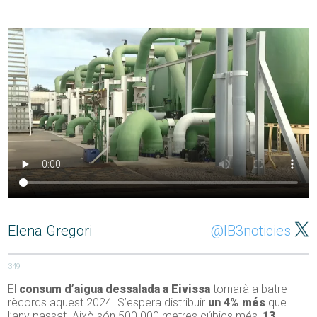
Elena Gregori
@IB3noticies
349
El
consum d’aigua dessalada a Eivissa
tornarà a batre
rècords aquest 2024. S’espera distribuir
un 4% més
que
l’any passat. Això són 500.000 metres cúbics més,
13