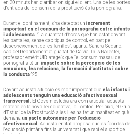
en 20 minuts han d’arribar on sigui el client. Una de les portes
d’entrada del consum de la prostitució és la pornografia.
Durant el confinament, s’ha detectat un
increment
important en el consum de la pornografia entre infants
i adolescents
. “La quantitat d’hores que han estat davant
les pantalles, sense cap tipus de control, en part pel
desconeixement de les famílies”, apunta Sandra Sedano,
cap del Departament d’Igualtat de Calvià. Lluís Ballester,
professor emèrit UIB afegeix que “el consum massiu de
pornografia té un
impacte sobre la percepcio de les
emocions, les relacions, la formació d’actituts i sobre
la conducta
.”25
Davant aquesta situació és molt important que
els infants i
adolescents tenguin una educació afectivosexual
transversal.
El Govern estudia ara com articular aquesta
matèria en la nova llei educativa, la Lomloe. Per això, el Grup
d’Estudi de la Prostitució a les Illes ha fet un manifest en què
demana
un pacte autonòmic per l’educació
afectivosexual
. Aquesta entitat proposa que es faci des de
l’educació primària fins la universitat i que rebi el suport de