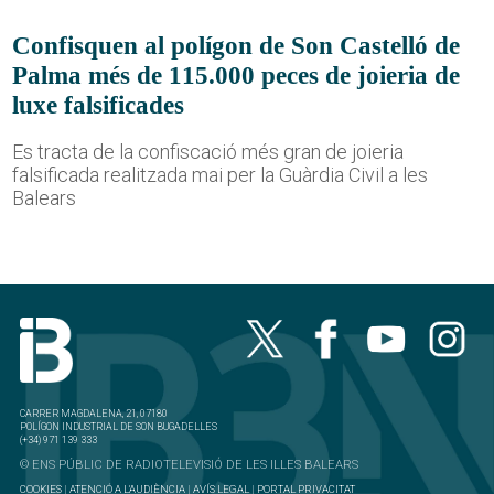
Confisquen al polígon de Son Castelló de
Palma més de 115.000 peces de joieria de
luxe falsificades
Es tracta de la confiscació més gran de joieria
falsificada realitzada mai per la Guàrdia Civil a les
Balears
CARRER MAGDALENA, 21, 07180
POLÍGON INDUSTRIAL DE SON BUGADELLES
(+34) 971 139 333
© ENS PÚBLIC DE RADIOTELEVISIÓ DE LES ILLES BALEARS
COOKIES
|
ATENCIÓ A L'AUDIÈNCIA
|
AVÍS LEGAL
|
PORTAL PRIVACITAT