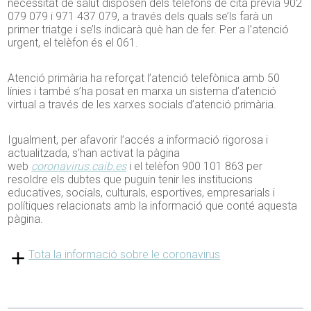
necessitat de salut disposen dels telèfons de cita prèvia 902
079 079 i 971 437 079, a través dels quals se’ls farà un
primer triatge i se’ls indicarà què han de fer. Per a l’atenció
urgent, el telèfon és el 061.
Atenció primària ha reforçat l’atenció telefònica amb 50
línies i també s’ha posat en marxa un sistema d’atenció
virtual a través de les xarxes socials d’atenció primària.
Igualment, per afavorir l’accés a informació rigorosa i
actualitzada, s’han activat la pàgina
web
coronavirus.caib.es
i el telèfon 900 101 863 per
resoldre els dubtes que puguin tenir les institucions
educatives, socials, culturals, esportives, empresarials i
polítiques relacionats amb la informació que conté aquesta
pàgina.
Tota la informació sobre le coronavirus