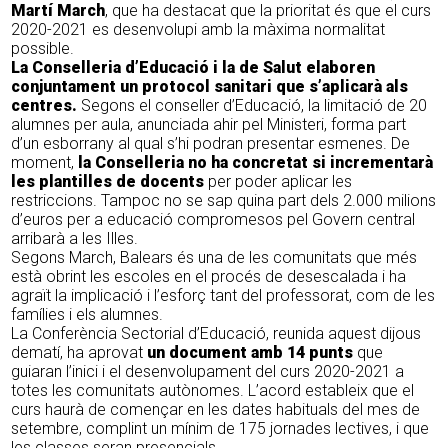
Martí March
, que ha destacat que la prioritat és que el curs
2020-2021 es desenvolupi amb la màxima normalitat
possible.
La Conselleria d’Educació i la de Salut elaboren
conjuntament un protocol sanitari que s’aplicarà als
centres.
Segons el conseller d’Educació, la limitació de 20
alumnes per aula, anunciada ahir pel Ministeri, forma part
d’un esborrany al qual s’hi podran presentar esmenes. De
moment,
la Conselleria no ha concretat si incrementarà
les plantilles de docents
per poder aplicar les
restriccions. Tampoc no se sap quina part dels 2.000 milions
d’euros per a educació compromesos pel Govern central
arribarà a les Illes.
Segons March, Balears és una de les comunitats que més
està obrint les escoles en el procés de desescalada i ha
agraït la implicació i l’esforç tant del professorat, com de les
famílies i els alumnes.
La Conferència Sectorial d’Educació, reunida aquest dijous
dematí, ha aprovat
un document amb 14 punts
que
guiaran l’inici i el desenvolupament del curs 2020-2021 a
totes les comunitats autònomes. L’acord estableix que el
curs haurà de començar en les dates habituals del mes de
setembre, complint un mínim de 175 jornades lectives, i que
les classes seran presencials.