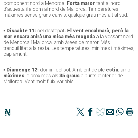
component nord a Menorca.
Forta maror
tant al nord
d’aquesta illa com al nord de Mallorca. Temperatures
màximes sense grans canvis, qualque grau més alt al sud.
▪ Dissabte 11:
cel destapat
. El vent encalmarà, però la
mar encara anirà una mica més moguda
a la vessant nord
de Menorca i Mallorca, amb àrees de maror. Més
tranquil·litat a la resta. Les temperatures, mínimes i màximes,
cap amunt.
▪ Diumenge 12:
domini del sol. Ambient de ple
estiu
, amb
màximes
ja pròximes als
35 graus
a punts d’interior de
Mallorca. Vent molt fluix variable.