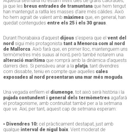
Aquesta setmana no estam vivint dies de grans calorades,
ja que les
breus entrades de tramuntana
que hem tengut
han mantengut a ratlla les masses d’aire més càlides. Això
ho hem agraït de valent amb
màximes
que, en general, han
quedat contengudes
entre els 25 i els 30 graus
.
Durant l’horabaixa d’aquest
dijous
s’espera que el
vent del
nord
sigui més protagonista
tant a Menorca com al nord
de Mallorca
. Això farà que, en primer lloc, mantenguem uns
termòmetres més suaus al nord, però també notarem una
alteració marítima
que romprà amb la dinàmica d’aquests
darrers dies. Si pensàveu anar a la
platja
, tant divendres
com dissabte, teniu en compte que aquelles
cales
exposades al nord presentaran una mar més moguda
.
Una vegada enfilem el
diumenge
, tot això serà història i la
pujada contundent i general dels termòmetres
agafarà
el protagonisme, amb continuïtat també per a la setmana
que ve. Així, per tant, aquest cap de setmana esperam:
▪ Divendres 10:
cel pràcticament destapat, just amb
qualque
interval de
nigul baix
. Vent moderat de