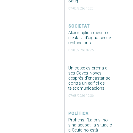
Sang
07/08/2026 10:28
SOCIETAT
Alaior aplica mesures
d’estalvi d’aigua sense
restriccions
07/08/2026 09:26
Un cotxe es crema a
ses Coves Noves
després d’encastar-se
contra un edifici de
telecomunicacions
07/08/2026 10:36
POLÍTICA
Prohens: “La crisi no
s’ha acabat, la situació
a Ceuta no està