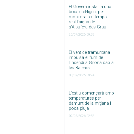
El Govern instal·la una
boia intel·ligent per
monitorar en temps
real l’aigua de
s’Albufera des Grau
20/07/2026 09:33
El vent de tramuntana
impulsa el fum de
l’incendi a Girona cap a
les Balears
03/07/2026 09:24
L’estiu començarà amb
temperatures per
damunt de la mitjana i
poca pluja
09/06/2026 02:52