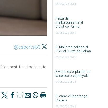
06/08/2026 05:54
Festa del
mallorquinisme al
Ciutat de Palma
06/08/2026 05:50
@esportsib3
El Mallorca eclipsa el
PSG al Ciutat de Palma
06/08/2026 05:36
% físicament i s’autodescarta
Eivissa és el planter de
la selecció espanyola
04/08/2026 08:24
El canvi d’Esperança
Cladera
02/08/2026 08:43