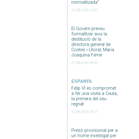
normalitzada”
07/08/2026 10:31
El Govern preveu
formalitzar avui la
destitució de la
directora general de
Costes i Litoral, Maria
Joaquina Ferrer
07/08/2026 09:45
ESPANYA
Felip VI es compromet
a fer una visita a Ceuta,
la primera del seu
regnat
07/08/2026 09:37
Presó provisional per a
un home investigat per