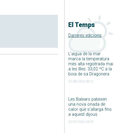
El Temps
Darreres edicions
L’aigua de la mar
marca la temperatura
més alta registrada mai
a les Illes: 33,02 ºC a la
boia de sa Dragonera
07/08/2026 08:12
Les Balears pateixen
una nova onada de
calor que s’allarga fins
a aquest dijous
20/07/2026 03:47