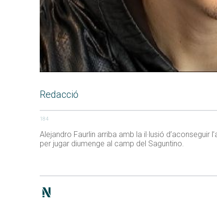
Redacció
184
Alejandro Faurlin arriba amb la il·lusió d’aconseguir
per jugar diumenge al camp del Saguntino.