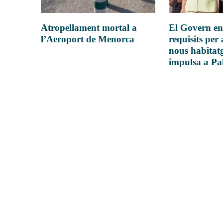
Atropellament mortal a
El Govern en
l’Aeroport de Menorca
requisits per 
nous habitatg
impulsa a P