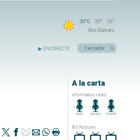
30°C
30°
26°
Illes Balears
▶ EN DIRECTE
A la carta
informatius ràdio
MATÍ
MIGDIA
VESPRE
IB3 Noticies