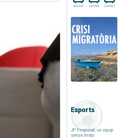
MIGDIA
VESPRE
CAP.SET
Esports
JP Financial, un equip
sense límits