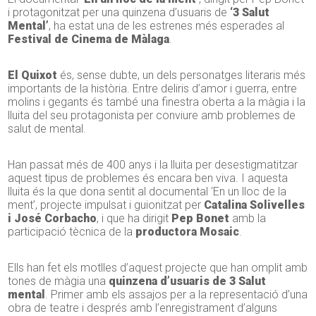
i protagonitzat per una quinzena d’usuaris de
‘3 Salut
Mental’
, ha estat una de les estrenes més esperades al
Festival de Cinema de Màlaga
.
El Quixot
és, sense dubte, un dels personatges literaris més
importants de la història. Entre deliris d’amor i guerra, entre
molins i gegants és també una finestra oberta a la màgia i la
lluita del seu protagonista per conviure amb problemes de
salut de mental.
Han passat més de 400 anys i la lluita per desestigmatitzar
aquest tipus de problemes és encara ben viva. I aquesta
lluita és la que dona sentit al documental ‘En un lloc de la
ment’, projecte impulsat i guionitzat per
Catalina Solivelles
i José Corbacho
, i que ha dirigit
Pep Bonet
amb la
participació tècnica de la
productora Mosaic
.
Ells han fet els motlles d’aquest projecte que han omplit amb
tones de màgia una
quinzena d’usuaris de 3 Salut
mental
. Primer amb els assajos per a la representació d’una
obra de teatre i després amb l’enregistrament d’alguns