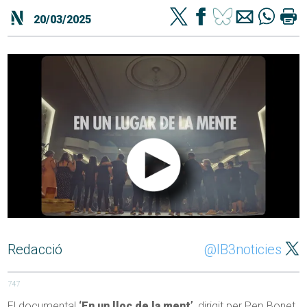
20/03/2025
Redacció
@IB3noticies
747
El documental
‘En un lloc de la ment’
, dirigit per Pep Bonet