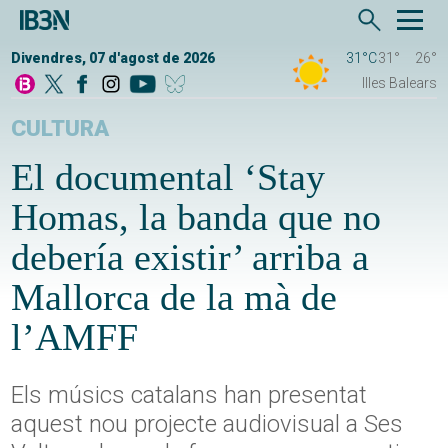
Divendres, 07 d'agost de 2026
31°C
31°
26°
Illes Balears
CULTURA
El documental ‘Stay
Homas, la banda que no
debería existir’ arriba a
Mallorca de la mà de
l’AMFF
Els músics catalans han presentat
aquest nou projecte audiovisual a Ses