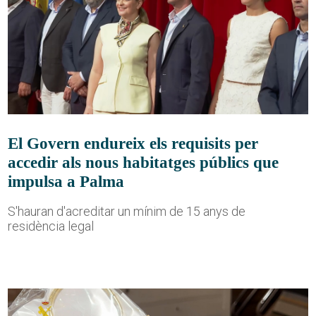
El Govern endureix els requisits per
accedir als nous habitatges públics que
impulsa a Palma
S'hauran d'acreditar un mínim de 15 anys de
residència legal