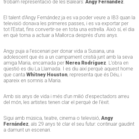
trobam representació de les Balears:
Angy Fernández
.
El talent d’Angy Fernández ja es va poder veure a IB3 quan la
televisió donava les primeres passes, i es va exportar per
tot l’Estat, fins convertir-se en tota una estrella. Això sí, el dia
en què torna a actuar a Mallorca després d’uns anys.
Angy puja a l’escenari per donar vida a Susana, una
adolescent que és a un campament cristià junt amb la seva
amiga Maria, encarnada per
Nerea Rodríguez
. L’obra en
qüestió es diu La Llamada. I es diu així perquè aquest home
que canta
Whitney Houston
, representa que és Déu, i
apareix en somnis a Maria.
Amb sis anys de vida i més d’un milió d’espectadors arreu
del món, les artistes tenen clar el perquè de l’èxit.
Sigui amb música, teatre, cinema o televisió,
Angy
Fernández
, als 29 anys té clar el seu futur: continuar gaudint
a damunt un escenari.