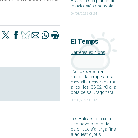
Eivissa és el planter de
la selecció espanyola
04/08/2026 08:24
El Temps
Darreres edicions
L’aigua de la mar
marca la temperatura
més alta registrada mai
a les Illes: 33,02 ºC a la
boia de sa Dragonera
07/08/2026 08:12
Les Balears pateixen
una nova onada de
calor que s’allarga fins
a aquest dijous