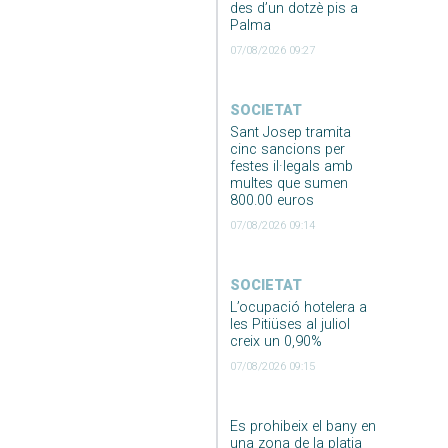
des d’un dotzè pis a
Palma
07/08/2026 09:27
SOCIETAT
Sant Josep tramita
cinc sancions per
festes il·legals amb
multes que sumen
800.00 euros
07/08/2026 09:14
SOCIETAT
L’ocupació hotelera a
les Pitiüses al juliol
creix un 0,90%
07/08/2026 09:15
Es prohibeix el bany en
una zona de la platja