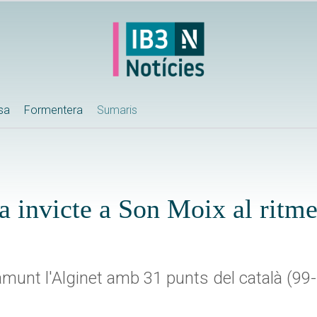
ssa
Formentera
Sumaris
a invicte a Son Moix al ritm
unt l'Alginet amb 31 punts del català (99