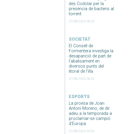
des Codolar per la
presència de bacteris al
torrent
07/08/2026 09:03
SOCIETAT
El Consell de
Formentera investiga la
desaparició de part de
l’abalisament en
diversos punts del
litoral de l’illa
07/08/2026 08:28
ESPORTS
La proesa de Joan
Antoni Moreno, de dir
adeu a la temporada a
proclamar-se campió
d’Europa
07/08/2026 04:50