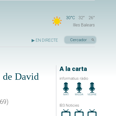
30°C
32°
26°
Illes Balears
▶ EN DIRECTE
A la carta
e de David
informatius ràdio
MATÍ
MIGDIA
VESPRE
-69)
IB3 Noticies