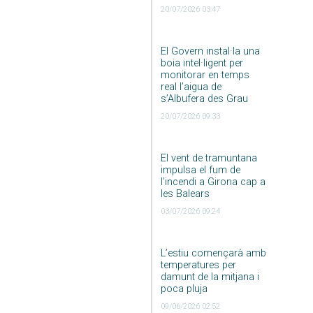
20/07/2026 03:47
El Govern instal·la una
boia intel·ligent per
monitorar en temps
real l’aigua de
s’Albufera des Grau
20/07/2026 09:33
El vent de tramuntana
impulsa el fum de
l’incendi a Girona cap a
les Balears
03/07/2026 09:24
L’estiu començarà amb
temperatures per
damunt de la mitjana i
poca pluja
09/06/2026 02:52