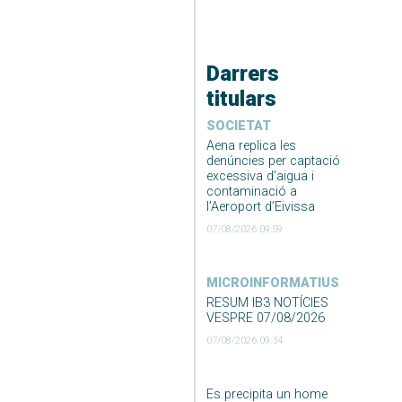
Darrers
titulars
SOCIETAT
Aena replica les
denúncies per captació
excessiva d’aigua i
contaminació a
l’Aeroport d’Eivissa
07/08/2026 09:59
MICROINFORMATIUS
RESUM IB3 NOTÍCIES
VESPRE 07/08/2026
07/08/2026 09:34
Es precipita un home