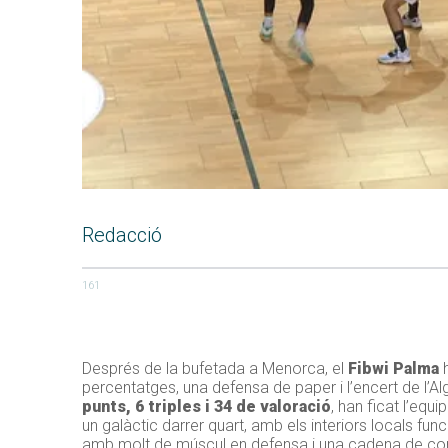
Redacció
161
Després de la bufetada a Menorca, el
Fibwi Palma
h
percentatges, una defensa de paper i l’encert de l’Al
punts, 6 triples i 34 de valoració
, han ficat l’eq
un galàctic darrer quart, amb els interiors locals fun
amb molt de múscul en defensa i una cadena de con