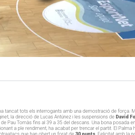
a tancat tots els interrogants amb una demostració de força. M
ginet, la direcció de Lucas Antúnez i les suspensions de
David Fo
uip de Pau Tomàs fins al 39 a 35 del descans. Una bona posada en
cionant a ple rendiment, ha acabat per trencar el partit. El Palma
traatacs que han obert un forat de
30 punts
. Felicitat amb la 