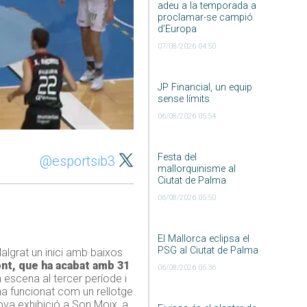
adeu a la temporada a
proclamar-se campió
d’Europa
07/08/2026 04:50
JP Financial, un equip
sense límits
06/08/2026 05:54
Festa del
@esportsib3
mallorquinisme al
Ciutat de Palma
06/08/2026 05:50
El Mallorca eclipsa el
PSG al Ciutat de Palma
algrat un inici amb baixos
nt, que ha acabat amb 31
06/08/2026 05:36
 escena al tercer període i
 ha funcionat com un rellotge
nova exhibició a Son Moix, a