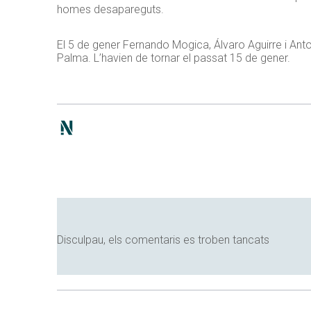
homes desapareguts.
El 5 de gener Fernando Mogica, Álvaro Aguirre i Ant
Palma. L’havien de tornar el passat 15 de gener.
Disculpau, els comentaris es troben tancats