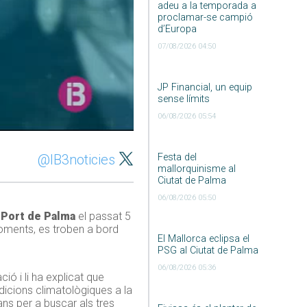
adeu a la temporada a
proclamar-se campió
d’Europa
07/08/2026 04:50
JP Financial, un equip
sense límits
06/08/2026 05:54
Festa del
@IB3noticies
mallorquinisme al
Ciutat de Palma
06/08/2026 05:50
l
Port de Palma
el passat 5
moments, es troben a bord
El Mallorca eclipsa el
PSG al Ciutat de Palma
06/08/2026 05:36
ió i li ha explicat que
ndicions climatològiques a la
ans per a buscar als tres