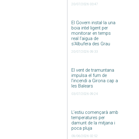
20/07/2026 03:47
El Govern instal·la una
boia intel·ligent per
monitorar en temps
real l’aigua de
s’Albufera des Grau
20/07/2026 09:33
El vent de tramuntana
impulsa el fum de
l’incendi a Girona cap a
les Balears
03/07/2026 09:24
L’estiu començarà amb
temperatures per
damunt de la mitjana i
poca pluja
09/06/2026 02:52