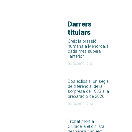
Darrers
titulars
Creix la pressió
humana a Menorca, i
cada mes supera
l’anterior
09/08/2026 12:12
Dos eclipsis, un segle
de diferència: de la
sorpresa de 1905 a la
preparació de 2026
09/08/2026 12:13
Trobat mort a
Ciutadella el ciclista
desparegut aquest