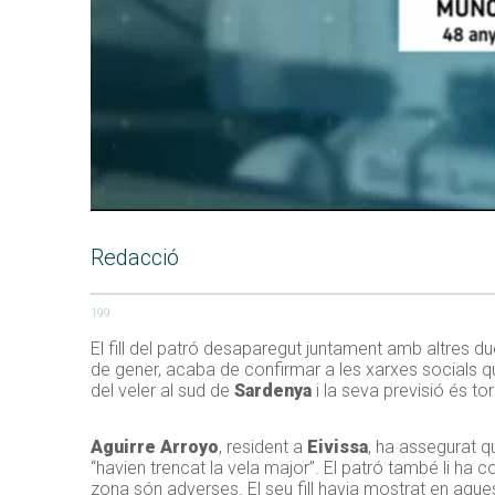
Redacció
199
El fill del patró desaparegut juntament amb altres du
de gener, acaba de confirmar a les xarxes socials q
del veler al sud de
Sardenya
i la seva previsió és to
Aguirre Arroyo
, resident a
Eivissa
, ha assegurat qu
“havien trencat la vela major”. El patró també li ha 
zona són adverses. El seu fill havia mostrat en aque