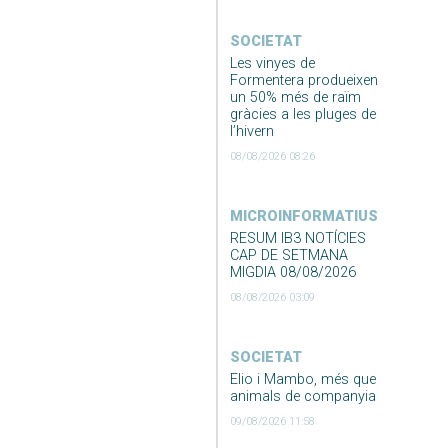
SOCIETAT
Les vinyes de
Formentera produeixen
un 50% més de raïm
gràcies a les pluges de
l’hivern
08/08/2026 08:26
MICROINFORMATIUS
RESUM IB3 NOTÍCIES
CAP DE SETMANA
MIGDIA 08/08/2026
08/08/2026 03:09
SOCIETAT
Elio i Mambo, més que
animals de companyia
09/08/2026 11:58