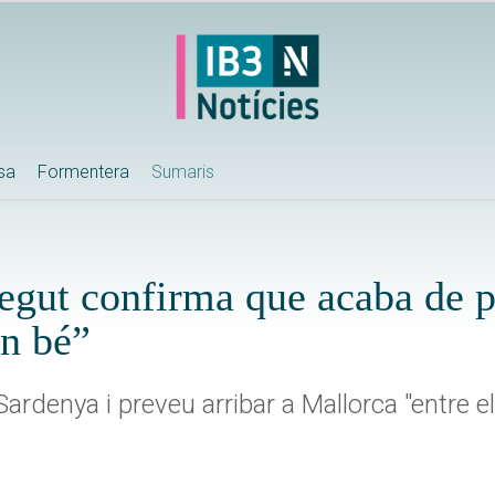
ssa
Formentera
Sumaris
aregut confirma que acaba de 
an bé”
Sardenya i preveu arribar a Mallorca "entre e