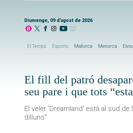
Diumenge, 09 d'agost de 2026
El Temps
Esports
Mallorca
Menorca
Eivi
El fill del patró desap
seu pare i que tots “est
El veler 'Dreamland' està al sud de 
dilluns"