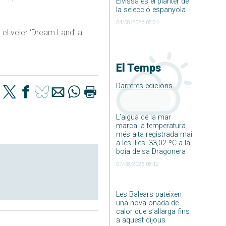
Eivissa és el planter de
la selecció espanyola
04/08/2026 08:24
r el veler ‘Dream Land’ a
El Temps
Darreres edicions
L’aigua de la mar
marca la temperatura
més alta registrada mai
a les Illes: 33,02 ºC a la
boia de sa Dragonera
07/08/2026 08:12
Les Balears pateixen
una nova onada de
calor que s’allarga fins
a aquest dijous