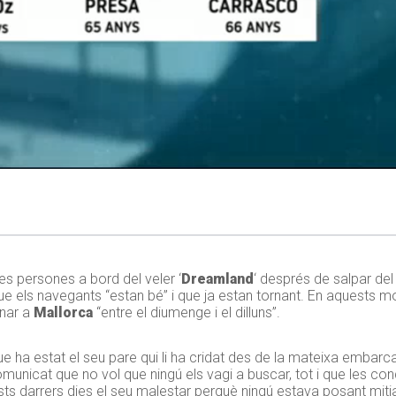
es persones a bord del veler ‘
Dreamland
‘ després de salpar de
ue els navegants “estan bé” i que ja estan tornant. En aquests 
rnar a
Mallorca
“entre el diumenge i el dilluns”.
e ha estat el seu pare qui li ha cridat des de la mateixa embarcac
comunicat que no vol que ningú els vagi a buscar, tot i que les co
sts darrers dies el seu malestar perquè ningú estava posant mitj