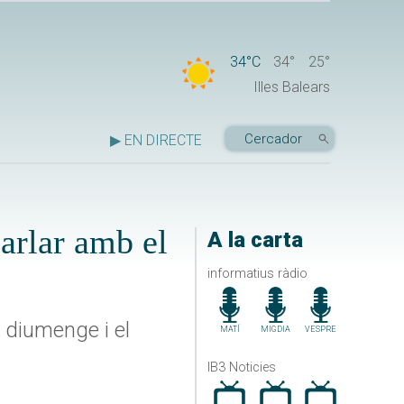
34°C
34°
25°
Illes Balears
▶ EN DIRECTE
parlar amb el
A la carta
informatius ràdio
l diumenge i el
MATÍ
MIGDIA
VESPRE
IB3 Noticies