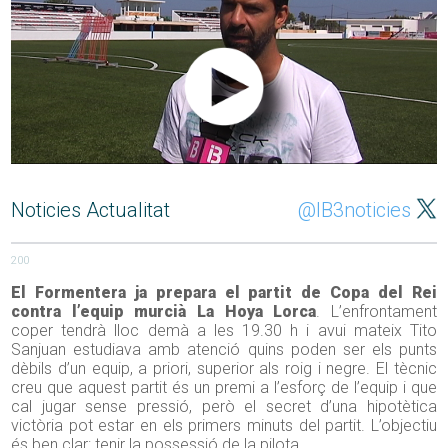
Noticies Actualitat
@IB3noticies
200
El Formentera ja prepara el partit de Copa del Rei
contra l’equip murcià La Hoya Lorca
. L’enfrontament
coper tendrà lloc demà a les 19.30 h i avui mateix Tito
Sanjuan estudiava amb atenció quins poden ser els punts
dèbils d’un equip, a priori, superior als roig i negre. El tècnic
creu que aquest partit és un premi a l’esforç de l’equip i que
cal jugar sense pressió, però el secret d’una hipotètica
victòria pot estar en els primers minuts del partit. L’objectiu
és ben clar: tenir la possessió de la pilota.