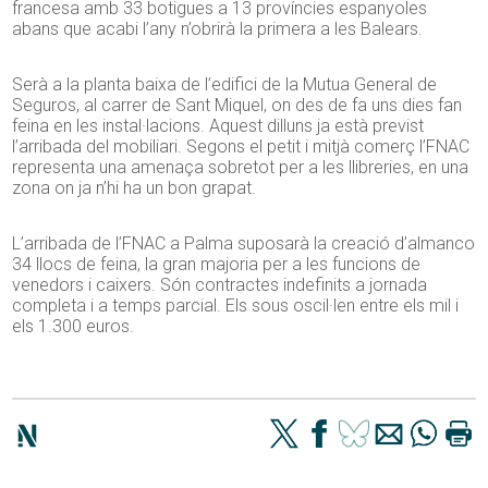
francesa amb 33 botigues a 13 províncies espanyoles
abans que acabi l’any n’obrirà la primera a les Balears.
Serà a la planta baixa de l’edifici de la Mutua General de
Seguros, al carrer de Sant Miquel, on des de fa uns dies fan
feina en les instal·lacions. Aquest dilluns ja està previst
l’arribada del mobiliari. Segons el petit i mitjà comerç l’FNAC
representa una amenaça sobretot per a les llibreries, en una
zona on ja n’hi ha un bon grapat.
L’arribada de l’FNAC a Palma suposarà la creació d’almanco
34 llocs de feina, la gran majoria per a les funcions de
venedors i caixers. Són contractes indefinits a jornada
completa i a temps parcial. Els sous oscil·len entre els mil i
els 1.300 euros.