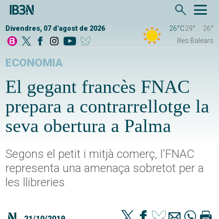
Divendres, 07 d'agost de 2026
26°C
29°
26°
Illes Balears
ECONOMIA
El gegant francès FNAC
prepara a contrarrellotge la
seva obertura a Palma
Segons el petit i mitjà comerç, l'FNAC
representa una amenaça sobretot per a
les llibreries
21/10/2019