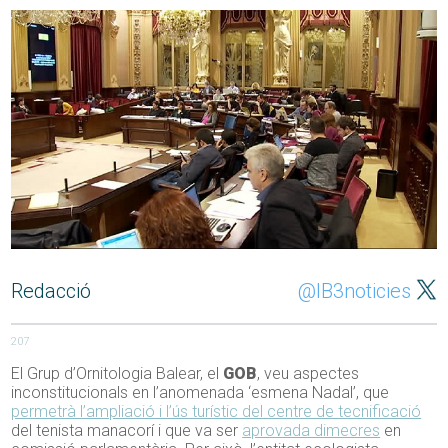
Redacció
@IB3noticies
207
El Grup d’Ornitologia Balear, el
GOB
, veu aspectes
inconstitucionals en l’anomenada ‘esmena Nadal’, que
permetrà l’ampliació i l’ús turístic del centre de tecnificació
del tenista manacorí i que va ser
aprovada dimecres
en