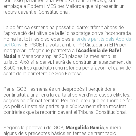
comissió parlamentària. Per això, l’entitat ecologista
emplaça a Podem i MÉS per Mallorca que hi presentin un
recurs davant el Constitucional.
La polèmica esmena ha passat el darrer tràmit abans de
l’aprovació definitiva de la llei d’habitatge on va incorporada.
Ho ha fet tot i les discrepàncies al
si dels partits dels Acords
pel Canvi
. El PSOE ha votat amb el PP, Ciutadans i El Pi per
incorporar l’afegit que permetrà a l’
Acadèmia de Rafel
Nadal
a Manacor ampliar 200 places i a més amb ús
turístic. Això sí, a canvi, haurà de construir un aparcament de
3.500 metres quadrats i una rotonda per afavorir el canvi de
sentit de la carretera de Son Fortesa.
Per al GOB, l’esmena és un despropòsit perquè dona
continuïtat a una llei a la carta al servei d’interessos elitistes,
segons ha afirmat l’entitat. Per això, creu que és l’hora de fer
joc polític i insta als partits que públicament s’han mostrat
contràries que la recorrin davant el Tribunal Constitucional.
Segons la portaveu del GOB,
Margalida Ramis
, vulnera
alguns dels preceptes bàsics en temes de tramitació