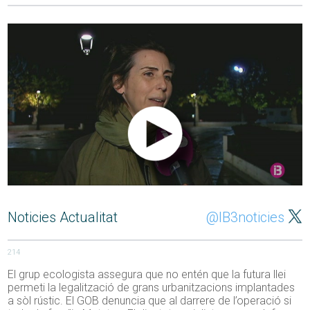
Noticies Actualitat
@IB3noticies
214
El grup ecologista assegura que no entén que la futura llei
permeti la legalització de grans urbanitzacions implantades
a sòl rústic. El GOB denuncia que al darrere de l’operació si