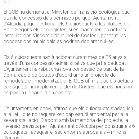
167
El GOB ha demanat al Ministeri de Transició Ecològica que
aturi la concessió dels permisos perquè l’Ajuntament
d’Alcúdia pugui gestionar els 6 quiosquets a les platges del
Port. Segons els ecologistes, si es mantenen les actuals
instal·lacions s’incompliria la Llei de Costes i, per tant, les
concessions municipals es podrien declarar nul·les
Els 6 quiosquests han funcionat durant més de 25 anys a
través d’una concessió administrativa que ja ha caducat.
L’Ajuntament ha rebut una nova concessió de part de la
Demarcació de Costes d’acord amb un projecte de
remodelació i modernització. El GOB afirma que els actuals
quiosquets incompleixen la Llei de Costes i que els nous no
es poden ubicar allà on són ara.
L’Ajuntament, en canvi, afirma que els quiosquets s’adeqüen
a la llei i que no requereixen cap estudi ambiental per a la
seva instal·lació. D’acord amb la memòria del projecte, la
inversió prevista per l’Ajuntament d’Alcúdia per construir els 6
quiosquets i adequar el seu entorn s’apropa als 4 milions
d’euros.