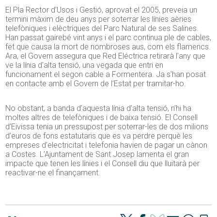
El Pla Rector d’Usos i Gestió, aprovat el 2005, preveia un
termini màxim de deu anys per soterrar les línies aèries
telefòniques i elèctriques del Parc Natural de ses Salines.
Han passat gairebé vint anys i el parc continua ple de cables,
fet que causa la mort de nombroses aus, com els flamencs.
Ara, el Govern assegura que Red Eléctrica retirarà l’any que
ve la línia d’alta tensió, una vegada que entri en
funcionament el segon cable a Formentera. Ja s’han posat
en contacte amb el Govern de l’Estat per tramitar-ho.
No obstant, a banda d’aquesta línia d’alta tensió, n’hi ha
moltes altres de telefòniques i de baixa tensió. El Consell
d’Eivissa tenia un pressupost per soterrar-les de dos milions
d’euros de fons estatutaris que es va perdre perquè les
empreses d’electricitat i telefonia havien de pagar un cànon
a Costes. L’Ajuntament de Sant Josep lamenta el gran
impacte que tenen les línies i el Consell diu que lluitarà per
reactivar-ne el finançament.