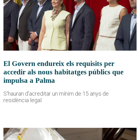
El Govern endureix els requisits per
accedir als nous habitatges públics que
impulsa a Palma
S'hauran d'acreditar un mínim de 15 anys de
residència legal