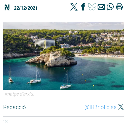
22/12/2021
Imatge d'arxiu.
Redacció
@IB3noticies
163