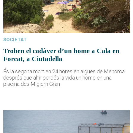
SOCIETAT
Troben el cadàver d’un home a Cala en
Forcat, a Ciutadella
És la segona mort en 24 hores en aigües de Menorca
després que ahir perdés la vida un home en una
piscina des Migjorn Gran