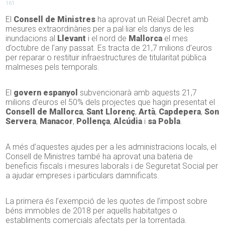
161
El
Consell de Ministres
ha aprovat un Reial Decret amb
mesures extraordinàries per a pal·liar els danys de les
inundacions al
Llevant
i el nord de
Mallorca
el mes
d’octubre de l’any passat. Es tracta de 21,7 milions d’euros
per reparar o restituir infraestructures de titularitat pública
malmeses pels temporals.
El
govern espanyol
subvencionarà amb aquests 21,7
milions d’euros el 50% dels projectes que hagin presentat el
Consell de Mallorca
,
Sant Llorenç
,
Artà
,
Capdepera
,
Son
Servera
,
Manacor
,
Pollença
,
Alcúdia
i
sa Pobla
.
A més d’aquestes ajudes per a les administracions locals, el
Consell de Ministres també ha aprovat una bateria de
beneficis fiscals i mesures laborals i de Seguretat Social per
a ajudar empreses i particulars damnificats.
La primera és l’exempció de les quotes de l’impost sobre
béns immobles de 2018 per aquells habitatges o
establiments comercials afectats per la torrentada.