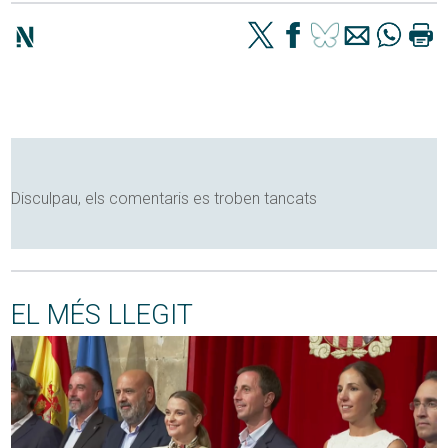
Disculpau, els comentaris es troben tancats
EL MÉS LLEGIT