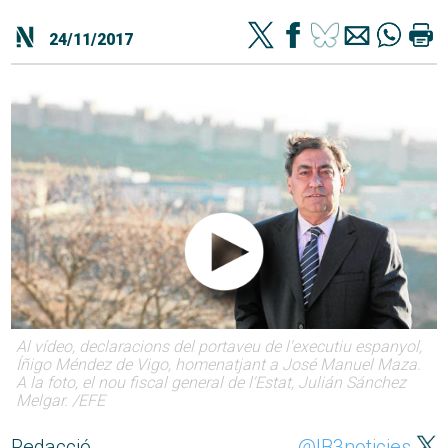
24/11/2017
Al vídeo, declaracions del portaveu de l'executiu espanyol,
Íñigo Méndez de Vigo, homenatjant a José Manuel Maza.
A la foto, el nou fiscal general de l'Estat, Julián Sánchez
Melgar. /EFE
Redacció
@IB3noticies