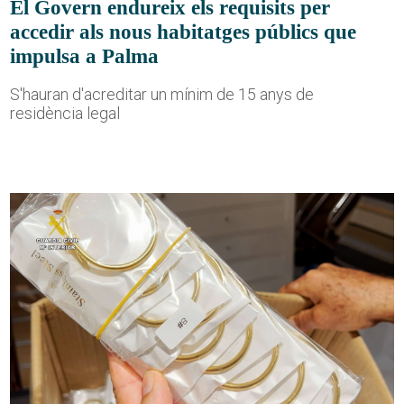
El Govern endureix els requisits per
accedir als nous habitatges públics que
impulsa a Palma
S'hauran d'acreditar un mínim de 15 anys de
residència legal