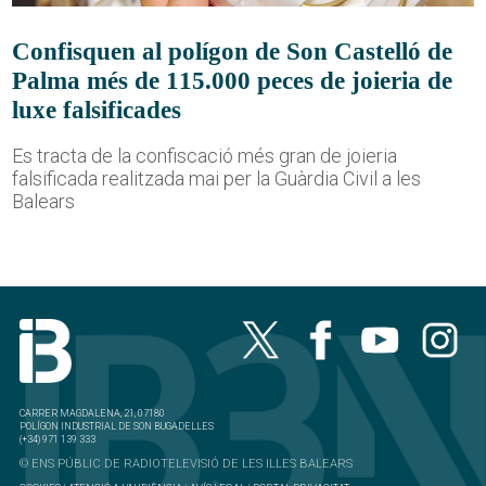
Confisquen al polígon de Son Castelló de
Palma més de 115.000 peces de joieria de
luxe falsificades
Es tracta de la confiscació més gran de joieria
falsificada realitzada mai per la Guàrdia Civil a les
Balears
CARRER MAGDALENA, 21, 07180
POLÍGON INDUSTRIAL DE SON BUGADELLES
(+34) 971 139 333
© ENS PÚBLIC DE RADIOTELEVISIÓ DE LES ILLES BALEARS