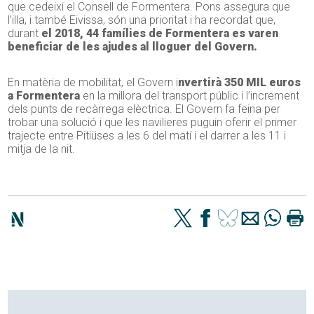
que cedeixi el Consell de Formentera. Pons assegura que
l’illa, i també Eivissa, són una prioritat i ha recordat que,
durant
el 2018, 44 famílies de Formentera es varen
beneficiar de les ajudes al lloguer del Govern.
En matèria de mobilitat, el Govern i
nvertirà 350 MIL euros
a Formentera
en la millora del transport públic i l’increment
dels punts de recàrrega elèctrica. El Govern fa feina per
trobar una solució i que les navilieres puguin oferir el primer
trajecte entre Pitiüses a les 6 del matí i el darrer a les 11 i
mitja de la nit.