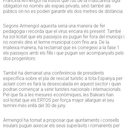
Francina Armengol ha insistit que l’ús de la mascareta sigui
obligatori no només als espais privats, sinó també als
públics on no es poden garantir els dos metres de distància.
Segons Armengol aquesta seria una manera de fer
pedagogia i recorda que el virus encara és present. També
ha sol·licitat que els passejos es puguin fer fora del municipi i
no només dins el terme municipal com fins ara. De la
mateixa manera, ha reclamat que es corregeixi a la fase 1
els passejos amb els fills i que puguin ser acompanyats pels
dos progenitors.
També ha demanat una conferència de presidents
específica sobre el pla de rescat turístic a tota Espanya per
aclarir com es farà la desescalada en aquest sector i quan
podran començar a venir turistes nacionals i internacionals.
Pel que fa a les mesures econòmiques, les Balears han
sol·licitat que els ERTOS per força major allarguin el seu
termini més enllà del 30 de juny.
Armengol ha tornat a proposar que ajuntaments i consells
insulars puguin aixecar els seus superàvits i romanents per