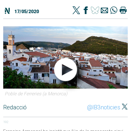
17/05/2020
Poble de Ferreries (a Menorca)
Redacció
@IB3noticies
192