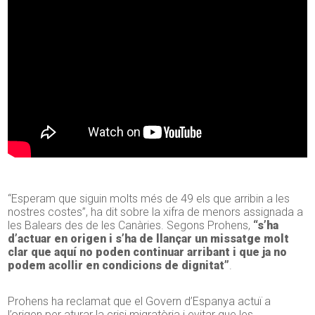
“Esperam que siguin molts més de 49 els que arribin a les
nostres costes”, ha dit sobre la xifra de menors assignada a
les Balears des de les Canàries. Segons Prohens,
“s’ha
d’actuar en origen i s’ha de llançar un missatge molt
clar que aquí no poden continuar arribant i que ja no
podem acollir en condicions de dignitat”
.
Prohens ha reclamat que el Govern d’Espanya actuï a
l’origen per aturar la crisi migratòria i evitar que les