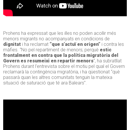
Prohens ha expressat que les illes no poden acollir més
menors migrants no acompanyats en condicions de
dignitat
i ha reclamat
“que s’actuï en origen”
i contra les
màfies. “No pel repartiment de menors; perquè
estic
frontalment en contra que la política migratòria del
Govern es resumeixi en repartir menors
“, ha subratllat
Prohens durant l’entrevista sobre el motiu pel qual el Govern
reclamarà la contingència migratòria, i ha qüestionat “què
passarà quan les altres comunitats tenguin la mateixa
situació de saturació que té ara Balears”.