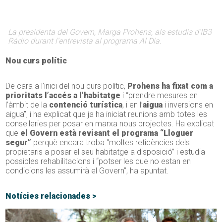
La presidenta del Govern, Marga Prohens, als estudis d’IB3
Ràdio durant l’entrevista al programa
Al Dia
.
Nou curs polític
De cara a l’inici del nou curs polític,
Prohens ha fixat com a
prioritats l’accés a l’habitatge
i “prendre mesures en
l’àmbit de la
contenció turística
, i en l’
aigua
i inversions en
aigua”, i ha explicat que ja ha iniciat reunions amb totes les
conselleries per posar en marxa nous projectes. Ha explicat
que
el Govern està revisant el programa “Lloguer
segur”
perquè encara troba “moltes reticències dels
propietaris a posar el seu habitatge a disposició” i estudia
possibles rehabilitacions i “potser les que no estan en
condicions les assumirà el Govern”, ha apuntat.
Notícies relacionades >