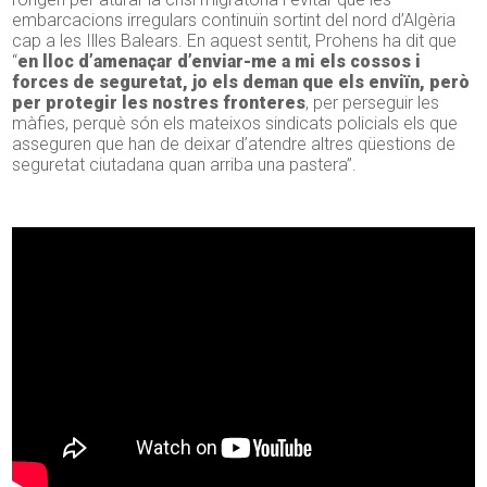
embarcacions irregulars continuïn sortint del nord d’Algèria
cap a les Illes Balears. En aquest sentit, Prohens ha dit que
“
en lloc d’amenaçar d’enviar-me a mi els cossos i
forces de seguretat, jo els deman que els enviïn, però
per protegir les nostres fronteres
, per perseguir les
màfies, perquè són els mateixos sindicats policials els que
asseguren que han de deixar d’atendre altres qüestions de
seguretat ciutadana quan arriba una pastera”.