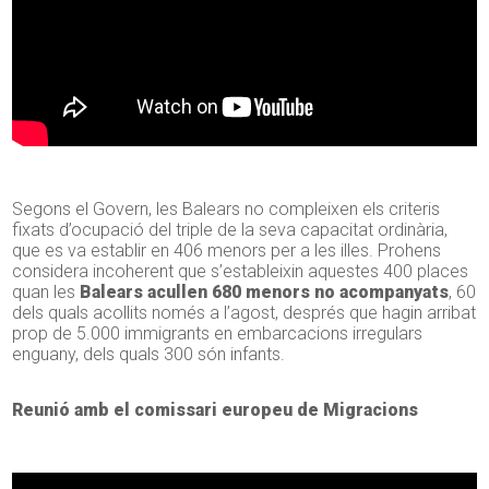
Segons el Govern, les Balears no compleixen els criteris
fixats d’ocupació del triple de la seva capacitat ordinària,
que es va establir en 406 menors per a les illes. Prohens
considera incoherent que s’estableixin aquestes 400 places
quan les
Balears acullen 680 menors no acompanyats
, 60
dels quals acollits només a l’agost, després que hagin arribat
prop de 5.000 immigrants en embarcacions irregulars
enguany, dels quals 300 són infants.
Reunió amb el comissari europeu de Migracions