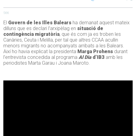
566
El
Govern de les Illes Balears
ha demanat aquest mateix
dilluns que es declari l’arxipèlag en
situació de
contingència migratòria
, que és com ja es troben les
Canàries, Ceuta i Melilla, per tal que altres CCAA acullin
menors migrants no acompanyats arribats a les Balears.
Així ho havia explicat la presidenta
Marga Prohens
durant
l’entrevista concedida al programa
Al Dia
d’IB3
amb les
periodistes Marta Garau i Joana Maroto.