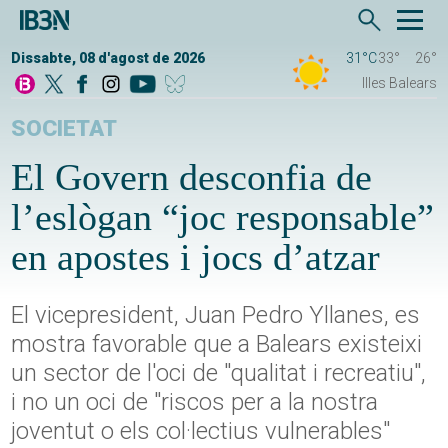
Dissabte, 08 d'agost de 2026
31°C
33°
26°
Illes Balears
SOCIETAT
El Govern desconfia de
l’eslògan “joc responsable”
en apostes i jocs d’atzar
El vicepresident, Juan Pedro Yllanes, es
mostra favorable que a Balears existeixi
un sector de l'oci de "qualitat i recreatiu",
i no un oci de "riscos per a la nostra
joventut o els col·lectius vulnerables"