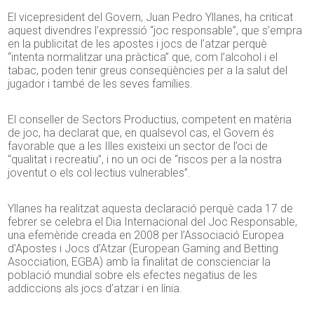
El vicepresident del Govern, Juan Pedro Yllanes, ha criticat
aquest divendres l’expressió “joc responsable”, que s’empra
en la publicitat de les apostes i jocs de l’atzar perquè
“intenta normalitzar una pràctica” que, com l’alcohol i el
tabac, poden tenir greus conseqüències per a la salut del
jugador i també de les seves famílies.
El conseller de Sectors Productius, competent en matèria
de joc, ha declarat que, en qualsevol cas, el Govern és
favorable que a les Illes existeixi un sector de l’oci de
“qualitat i recreatiu”, i no un oci de “riscos per a la nostra
joventut o els col·lectius vulnerables”.
Yllanes ha realitzat aquesta declaració perquè cada 17 de
febrer se celebra el Dia Internacional del Joc Responsable,
una efemèride creada en 2008 per l’Associació Europea
d’Apostes i Jocs d’Atzar (European Gaming and Betting
Asocciation, EGBA) amb la finalitat de conscienciar la
població mundial sobre els efectes negatius de les
addiccions als jocs d’atzar i en línia.