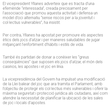
El vicepresident Yllanes adverteix que es tracta d’una
efemèride “interessada”, creada precisament per
l’associació que promou aquesta activitat i defensa un
model d’oci alternatiu “sense riscos per a la joventut i
col·lectius vulnerables”, ha insistit.
Per contra, Yllanes ha apostat per promoure els aspectes
ètics dels jocs d’atzar i per maneres saludables de jugar
mitjançant l’enfortiment d’hàbits i estils de vida.
També és partidari de donar a conèixer les “greus
conseqüències” que suposen els jocs d’atzar, el món dels
casinos, les apostes i el joc en línia.
La vicepresidència del Govern ha impulsat una modificació
de la Llei balear del joc que ara tramita el Parlament, amb
l’objectiu de protegir els col·lectius més vulnerables i oferir la
màxima seguretat i protecció jurídica als ciutadans, així com
atendre la necessitat de planificar la ubicació de les sales
de joc i locals d’apostes.