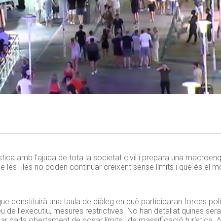
tica amb l’ajuda de tota la societat civil i prepara una macroenqu
que les Illes no poden continuar creixent sense límits i que és el m
e constituirà una taula de diàleg en què participaran forces pol
u de l’executiu, mesures restrictives. No han detallat quines se
ar parla obertament de posar límits i de massificació turística. 