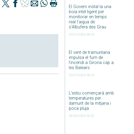
El Govern instal·la una
boia intel·ligent per
monitorar en temps
real l’aigua de
s’Albufera des Grau
20/07/2026 09:33
El vent de tramuntana
impulsa el fum de
l’incendi a Girona cap a
les Balears
03/07/2026 09:24
L’estiu començarà amb
temperatures per
damunt de la mitjana i
poca pluja
09/06/2026 02:52