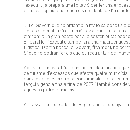
l’executiu ja prepara una licitació per fer una enque
quina és l’opinió que tenen els residents de l’impacte
Diu el Govern que ha arribat a la mateixa conclusió 
Per això, constituirà com més aviat millor una taula 
d’arribar a un gran pacte per a la sostenibilitat econ
En paral·lel, l’Executiu també farà una macroenquest
turística. D’altra banda, el Govern, finalment, no perm
Sí que ho podran fer els que es regularitzin de maner
Aquest no ha estat l’únic anunci en clau turística qu
de turisme d’excessos que afecta quatre municipis: 
canvi és que es prohibirà consumir alcohol al carrer
tengui vigència fins a final de 2027 i també consider
aquests quatre municipis.
A Eivissa, l’ambaixador del Regne Unit a Espanya ha