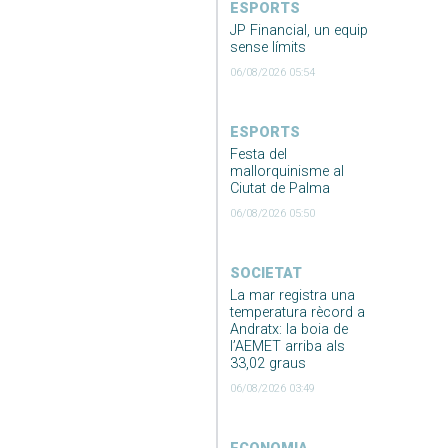
ESPORTS
JP Financial, un equip
sense límits
06/08/2026 05:54
ESPORTS
Festa del
mallorquinisme al
Ciutat de Palma
06/08/2026 05:50
SOCIETAT
La mar registra una
temperatura rècord a
Andratx: la boia de
l’AEMET arriba als
33,02 graus
06/08/2026 03:49