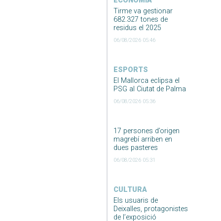
ECONOMIA
Tirme va gestionar
682.327 tones de
residus el 2025
06/08/2026 05:46
ESPORTS
El Mallorca eclipsa el
PSG al Ciutat de Palma
06/08/2026 05:36
17 persones d’origen
magrebí arriben en
dues pasteres
06/08/2026 05:31
CULTURA
Els usuaris de
Deixalles, protagonistes
de l’exposició