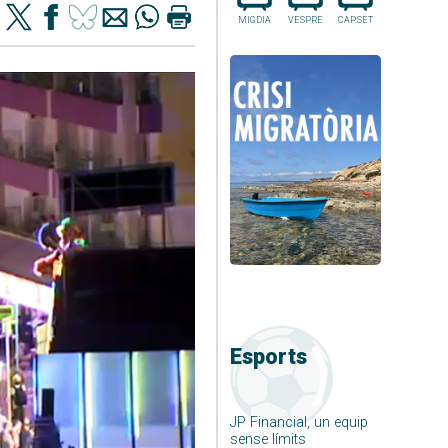
MIGDIA
VESPRE
CAP.SET
Esports
JP Financial, un equip
sense límits