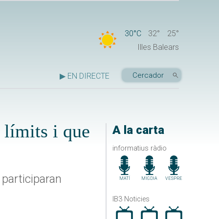
30°C
32°
25°
Illes Balears
▶ EN DIRECTE
límits i que
A la carta
informatius ràdio
 participaran
MATÍ
MIGDIA
VESPRE
IB3 Noticies