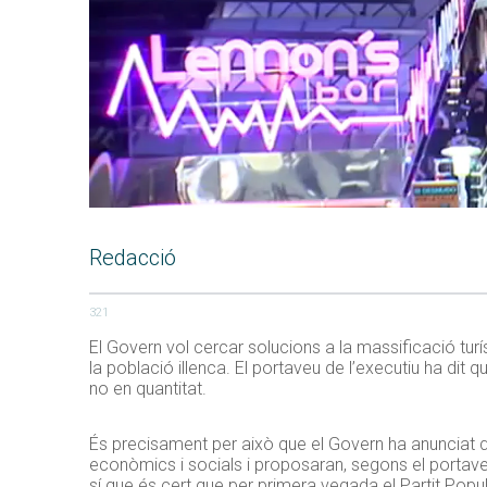
Redacció
321
El Govern vol cercar solucions a la massificació turís
la població illenca. El portaveu de l’executiu ha dit 
no en quantitat.
És precisament per això que el Govern ha anunciat qu
econòmics i socials i proposaran, segons el portave
sí que és cert que per primera vegada el Partit Popul