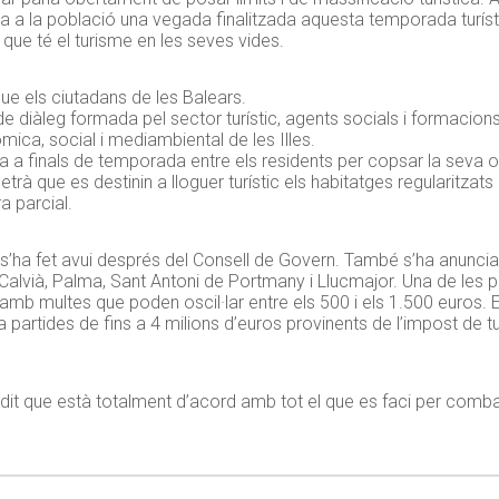
sta a la població una vegada finalitzada aquesta temporada turíst
 que té el turisme en les seves vides.
que els ciutadans de les Balears.
de diàleg formada pel sector turístic, agents socials i formacions
òmica, social i mediambiental de les Illes.
a a finals de temporada entre els residents per copsar la seva o
etrà que es destinin a lloguer turístic els habitatges regularitzat
a parcial.
e s’ha fet avui després del Consell de Govern. També s’ha anuncia
Calvià, Palma, Sant Antoni de Portmany i Llucmajor. Una de les p
 amb multes que poden oscil·lar entre els 500 i els 1.500 euros. 
a partides de fins a 4 milions d’euros provinents de l’impost de 
 dit que està totalment d’acord amb tot el que es faci per comba