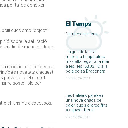
ica per tal de conèixer
El Temps
 polítiques amb l’objectiu
Darreres edicions
pinió sobre la saturació
s en rústic de manera íntegra.
L’aigua de la mar
marca la temperatura
més alta registrada mai
a les Illes: 33,02 ºC a la
t la modificació del decret
boia de sa Dragonera
rincipals novetats d’aquest
Es preveu que el decret
06/08/2026 02:44
turisme sostenible per
Les Balears pateixen
una nova onada de
tre el turisme d’excessos.
calor que s’allarga fins
a aquest dijous
20/07/2026 03:47