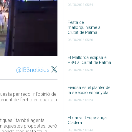
06/08/2026 05:54
Festa del
mallorquinisme al
Ciutat de Palma
06/08/2026 05:50
El Mallorca eclipsa el
PSG al Ciutat de Palma
@IB3noticies
06/08/2026 05:36
Eivissa és el planter de
la selecció espanyola
esta per recollir l’opinió de
oment de fer-ho en qualitat i
04/08/2026 08:24
El canvi d’Esperança
ítiques i també agents
Cladera
ran aquestes propostes, però
02/08/2026 08:43
A banda d’aquesta taula,