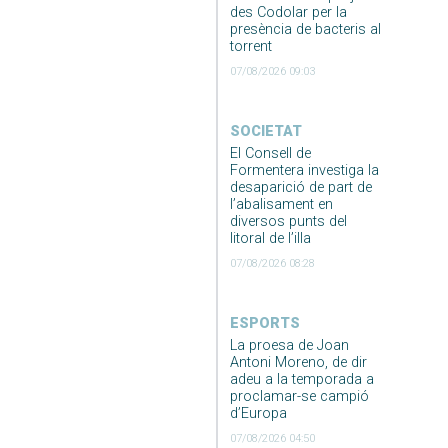
des Codolar per la
presència de bacteris al
torrent
07/08/2026 09:03
SOCIETAT
El Consell de
Formentera investiga la
desaparició de part de
l’abalisament en
diversos punts del
litoral de l’illa
07/08/2026 08:28
ESPORTS
La proesa de Joan
Antoni Moreno, de dir
adeu a la temporada a
proclamar-se campió
d’Europa
07/08/2026 04:50