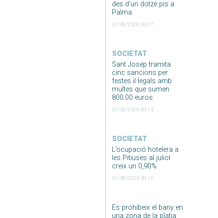
des d’un dotzè pis a
Palma
07/08/2026 09:27
SOCIETAT
Sant Josep tramita
cinc sancions per
festes il·legals amb
multes que sumen
800.00 euros
07/08/2026 09:14
SOCIETAT
L’ocupació hotelera a
les Pitiüses al juliol
creix un 0,90%
07/08/2026 09:15
Es prohibeix el bany en
una zona de la platja