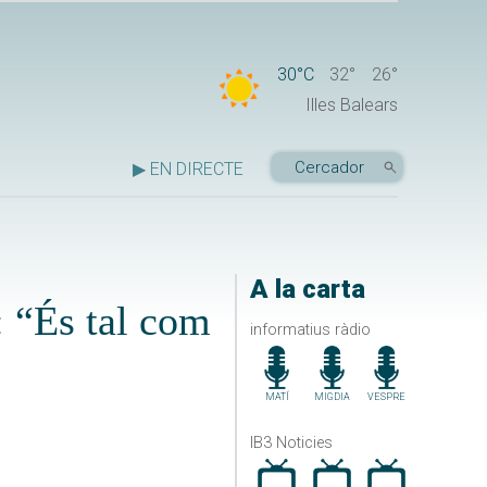
30°C
32°
26°
Illes Balears
▶ EN DIRECTE
A la carta
: “És tal com
informatius ràdio
MATÍ
MIGDIA
VESPRE
IB3 Noticies