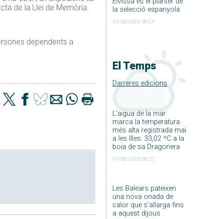
Eivissa és el planter de
icta de la Llei de Memòria.
la selecció espanyola
04/08/2026 08:24
 persones dependents a
El Temps
Darreres edicions
L’aigua de la mar
marca la temperatura
més alta registrada mai
a les Illes: 33,02 ºC a la
boia de sa Dragonera
07/08/2026 08:12
Les Balears pateixen
una nova onada de
calor que s’allarga fins
a aquest dijous