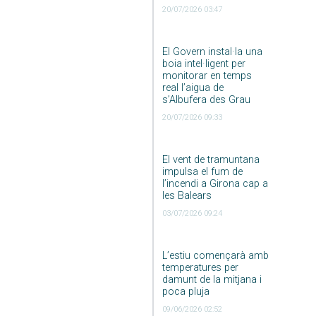
20/07/2026 03:47
El Govern instal·la una
boia intel·ligent per
monitorar en temps
real l’aigua de
s’Albufera des Grau
20/07/2026 09:33
El vent de tramuntana
impulsa el fum de
l’incendi a Girona cap a
les Balears
03/07/2026 09:24
L’estiu començarà amb
temperatures per
damunt de la mitjana i
poca pluja
09/06/2026 02:52