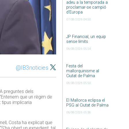
adeu a la temporada a
proclamar-se campió
d’Europa
07/08/2026 04:50
JP Financial, un equip
sense límits
06/08/2026 05:54
Festa del
@IB3noticies
mallorquinisme al
Ciutat de Palma
06/08/2026 05:50
. A preguntes dels
: “Entenem que un règim de
El Mallorca eclipsa el
tipus implicaria
PSG al Ciutat de Palma
06/08/2026 05:36
nell, Costa ha explicat que
“S’ha obert un expedient, tal