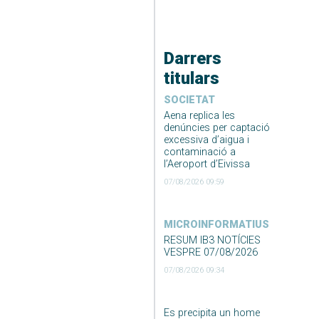
Darrers
titulars
SOCIETAT
Aena replica les
denúncies per captació
excessiva d’aigua i
contaminació a
l’Aeroport d’Eivissa
07/08/2026 09:59
MICROINFORMATIUS
RESUM IB3 NOTÍCIES
VESPRE 07/08/2026
07/08/2026 09:34
Es precipita un home