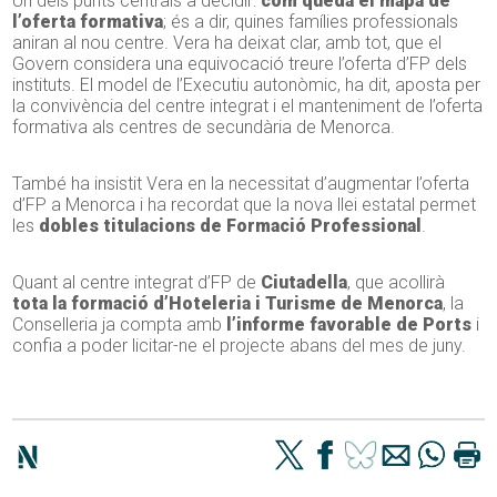
Un dels punts centrals a decidir:
com queda el mapa de
l’oferta formativa
; és a dir, quines famílies professionals
aniran al nou centre. Vera ha deixat clar, amb tot, que el
Govern considera una equivocació treure l’oferta d’FP dels
instituts. El model de l’Executiu autonòmic, ha dit, aposta per
la convivència del centre integrat i el manteniment de l’oferta
formativa als centres de secundària de Menorca.
També ha insistit Vera en la necessitat d’augmentar l’oferta
d’FP a Menorca i ha recordat que la nova llei estatal permet
les
dobles titulacions de Formació Professional
.
Quant al centre integrat d’FP de
Ciutadella
, que acollirà
tota la formació d’Hoteleria i Turisme de Menorca
, la
Conselleria ja compta amb
l’informe favorable de Ports
i
confia a poder licitar-ne el projecte abans del mes de juny.