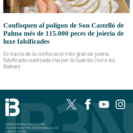
Confisquen al polígon de Son Castelló de
Palma més de 115.000 peces de joieria de
luxe falsificades
Es tracta de la confiscació més gran de joieria
falsificada realitzada mai per la Guàrdia Civil a les
Balears
CARRER MAGDALENA, 21, 07180
POLÍGON INDUSTRIAL DE SON BUGADELLES
(+34) 971 139 333