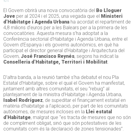
425
El Govern obrirà una nova convocatòria del
Bo Lloguer
Jove
per al 2024 i el 2025, una vegada que el
Ministeri
d’Habitatge i Agenda Urbana
ha acordat el repartiment de
4,8 milions d’euros per a les Balears per a la primera de les
convocatòries. Aquesta mesura s’ha adoptat a la
Conferència sectorial d’Habitatge i Agenda Urbana, entre el
Govern d’Espanya i els governs autonòmics, en què ha
participat el director general d’Habitatge i Arquitectura del
Govern,
José Francisco Reynés
, segons ha indicat la
Conselleria d’Habitatge, Territori i Mobilitat
.
D’altra banda, a la reunió també s’ha debatut el nou Pla
Estatal d’Habitatge, sobre el qual el Govern ha manifestat,
juntament amb altres comunitats, el seu “rebuig” al
plantejament de la ministra d’Habitatge i Agenda Urbana,
Isabel Rodríguez
, de supeditar el finançament estatal en
matèria d’habitatge a l’aplicació, per part de les comunitats
autònomes, de mesures incloses en la
Llei estatal
d’Habitatge
, malgrat que “es tracta de mesures que no són
de compliment obligat, sinó que són potestatives de les
comunitats com és la declaració de zones tensionades”.