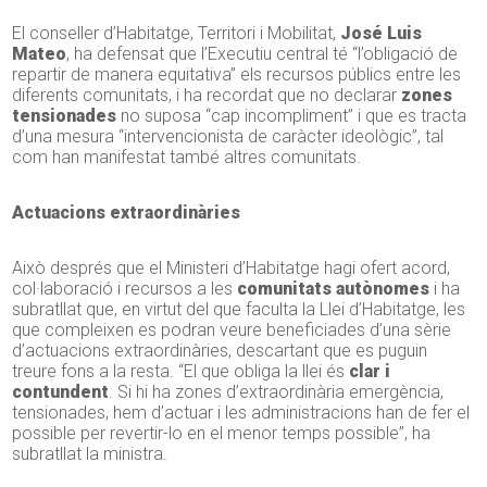
El conseller d’Habitatge, Territori i Mobilitat,
José Luis
Mateo
, ha defensat que l’Executiu central té “l’obligació de
repartir de manera equitativa” els recursos públics entre les
diferents comunitats, i ha recordat que no declarar
zones
tensionades
no suposa “cap incompliment” i que es tracta
d’una mesura “intervencionista de caràcter ideològic”, tal
com han manifestat també altres comunitats.
Actuacions extraordinàries
Això després que el Ministeri d’Habitatge hagi ofert acord,
col·laboració i recursos a les
comunitats autònomes
i ha
subratllat que, en virtut del que faculta la Llei d’Habitatge, les
que compleixen es podran veure beneficiades d’una sèrie
d’actuacions extraordinàries, descartant que es puguin
treure fons a la resta. “El que obliga la llei és
clar i
contundent
. Si hi ha zones d’extraordinària emergència,
tensionades, hem d’actuar i les administracions han de fer el
possible per revertir-lo en el menor temps possible”, ha
subratllat la ministra.