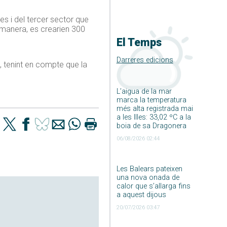
es i del tercer sector que
a manera, es crearien 300
El Temps
Darreres edicions
, tenint en compte que la
L’aigua de la mar
marca la temperatura
més alta registrada mai
a les Illes: 33,02 ºC a la
boia de sa Dragonera
06/08/2026 02:44
Les Balears pateixen
una nova onada de
calor que s’allarga fins
a aquest dijous
20/07/2026 03:47