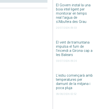
El Govern instal·la una
boia intel·ligent per
monitorar en temps
real l’aigua de
s’Albufera des Grau
20/07/2026 09:33
El vent de tramuntana
impulsa el fum de
l’incendi a Girona cap a
les Balears
03/07/2026 09:24
L’estiu començarà amb
temperatures per
damunt de la mitjana i
poca pluja
09/06/2026 02:52