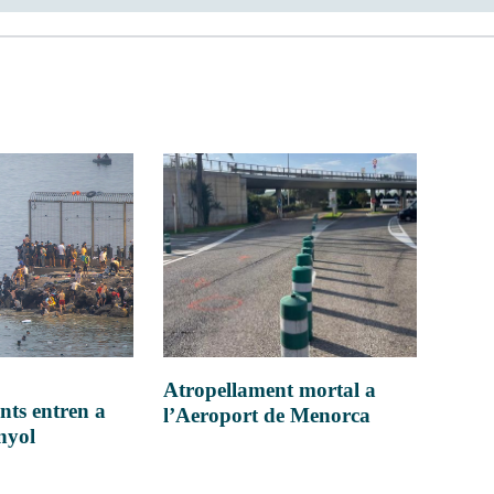
Atropellament mortal a
nts entren a
l’Aeroport de Menorca
anyol