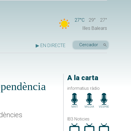
27°C
29°
27°
Illes Balears
▶ EN DIRECTE
A la carta
ependència
informatius ràdio
MATÍ
MIGDIA
VESPRE
idències
IB3 Noticies