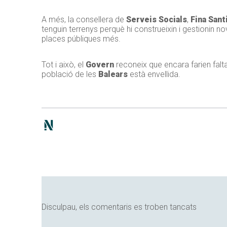
A més, la consellera de
Serveis Socials
,
Fina Sant
tenguin terrenys perquè hi construeixin i gestionin n
places públiques més.
Tot i això, el
Govern
reconeix que encara farien falt
població de les
Balears
està envellida.
Disculpau, els comentaris es troben tancats