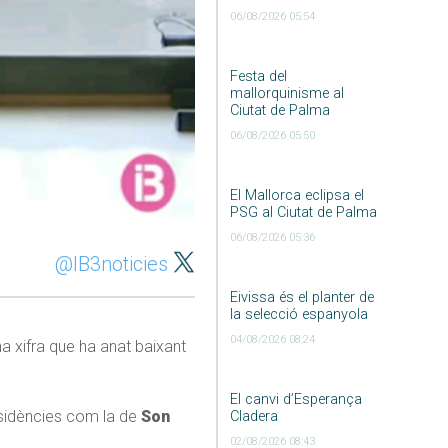
06/08/2026 05:54
Festa del
mallorquinisme al
Ciutat de Palma
06/08/2026 05:50
El Mallorca eclipsa el
PSG al Ciutat de Palma
06/08/2026 05:36
@IB3noticies
Eivissa és el planter de
la selecció espanyola
04/08/2026 08:24
 xifra que ha anat baixant
El canvi d’Esperança
esidències com la de
Son
Cladera
02/08/2026 08:43