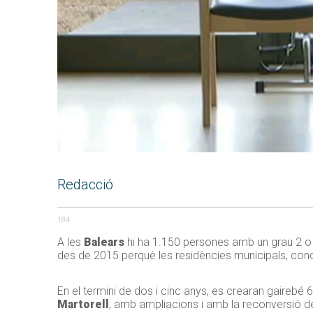
Redacció
184
A les
Balears
hi ha 1.150 persones amb un grau 2 o 
des de 2015 perquè les residències municipals, conc
En el termini de dos i cinc anys, es crearan gaireb
Martorell
, amb ampliacions i amb la reconversió d