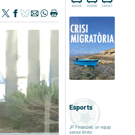
MIGDIA
VESPRE
CAP.SET
Esports
JP Financial, un equip
sense límits