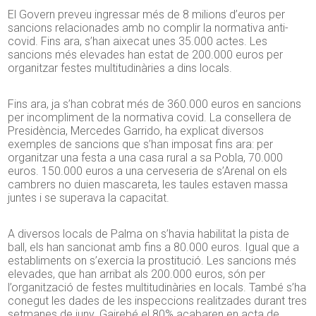
El Govern preveu ingressar més de 8 milions d’euros per
sancions relacionades amb no complir la normativa anti-
covid. Fins ara, s’han aixecat unes 35.000 actes. Les
sancions més elevades han estat de 200.000 euros per
organitzar festes multitudinàries a dins locals.
Fins ara, ja s’han cobrat més de 360.000 euros en sancions
per incompliment de la normativa covid. La consellera de
Presidència, Mercedes Garrido, ha explicat diversos
exemples de sancions que s’han imposat fins ara: per
organitzar una festa a una casa rural a sa Pobla, 70.000
euros. 150.000 euros a una cerveseria de s’Arenal on els
cambrers no duien mascareta, les taules estaven massa
juntes i se superava la capacitat.
A diversos locals de Palma on s’havia habilitat la pista de
ball, els han sancionat amb fins a 80.000 euros. Igual que a
establiments on s’exercia la prostitució. Les sancions més
elevades, que han arribat als 200.000 euros, són per
l’organització de festes multitudinàries en locals. També s’ha
conegut les dades de les inspeccions realitzades durant tres
setmanes de juny. Gairebé el 80% acabaren en acta de