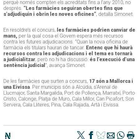
perquè només compten els acreditats fins a l’any 2010, no
després.
“Les farmàcies seguiran obertes fins que
s’adjudiquin i obrin les noves oficines”
, detalla Simonet.
En resoldre’s el concurs,
les farmàcies podrien canviar de
mans,
per la qual cosa el Govern espera més recursos
contra les futures adjudicacions. “Quan la nova oficina de
farmàcia els titulars hauran de tancar.
Entenc que hi haurà
recursos contra les adjudicacions i el tema es tornarà
a judicialitzar
, però no hi ha discussió:
és l’execució d’una
sentència judicial
“, avança Simonet.
De les farmàcies que surten a concurs,
17 són a Mallorca i
una Eivissa
. Per municipis són a Alcúdia, s’Arenal de
Llucmajor, Santa Margalida, Port de Pollença, Marratxí, Porto
Cristo, Calonge, Platja de Muro, Cala Millor, Can Picafort, Son
Servera, Cala Lliteres, Pina, Cala Rajada, Artà i Eivissa.