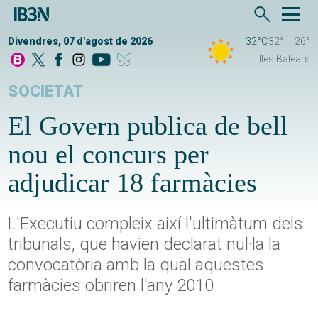
Divendres, 07 d'agost de 2026
32°C
32°
26°
Illes Balears
SOCIETAT
El Govern publica de bell
nou el concurs per
adjudicar 18 farmàcies
L'Executiu compleix així l'ultimàtum dels
tribunals, que havien declarat nul·la la
convocatòria amb la qual aquestes
farmàcies obriren l'any 2010