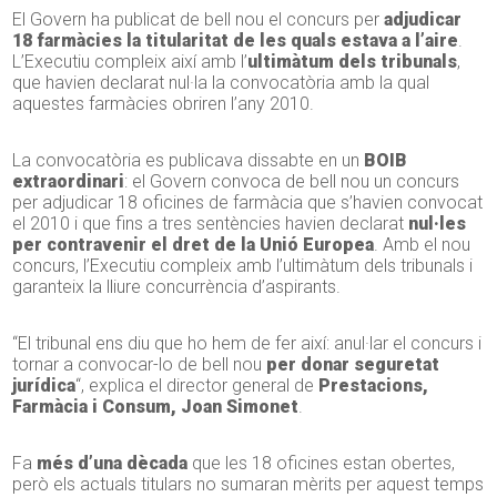
El Govern ha publicat de bell nou el concurs per
adjudicar
18 farmàcies la titularitat de les quals estava a l’aire
.
L’Executiu compleix així amb l’
ultimàtum dels tribunals
,
que havien declarat nul·la la convocatòria amb la qual
aquestes farmàcies obriren l’any 2010.
La convocatòria es publicava dissabte en un
BOIB
extraordinari
: el Govern convoca de bell nou un concurs
per adjudicar 18 oficines de farmàcia que s’havien convocat
el 2010 i que fins a tres sentències havien declarat
nul·les
per contravenir el dret de la Unió Europea
. Amb el nou
concurs, l’Executiu compleix amb l’ultimàtum dels tribunals i
garanteix la lliure concurrència d’aspirants.
“El tribunal ens diu que ho hem de fer així: anul·lar el concurs i
tornar a convocar-lo de bell nou
per donar seguretat
jurídica
“, explica el director general de
Prestacions,
Farmàcia i Consum, Joan Simonet
.
Fa
més d’una dècada
que les 18 oficines estan obertes,
però els actuals titulars no sumaran mèrits per aquest temps