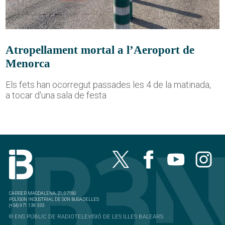
Atropellament mortal a l’Aeroport de
Menorca
Els fets han ocorregut passades les 4 de la matinada,
a tocar d'una sala de festa
CARRER MAGDALENA, 21, 07180
POLÍGON INDUSTRIAL DE SON BUGADELLES
(+34) 971 139 333
© ENS PÚBLIC DE RADIOTELEVISIÓ DE LES ILLES BALEARS