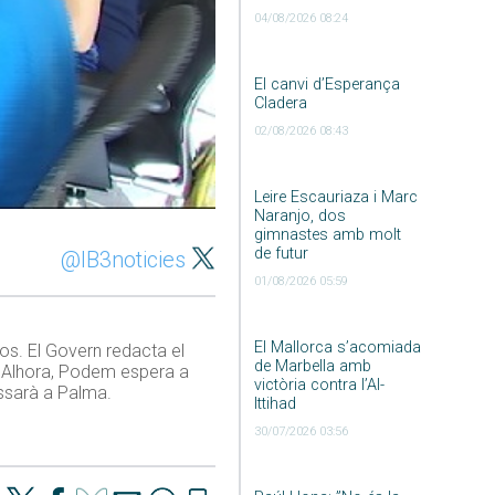
04/08/2026 08:24
El canvi d’Esperança
Cladera
02/08/2026 08:43
Leire Escauriaza i Marc
Naranjo, dos
gimnastes amb molt
de futur
@IB3noticies
01/08/2026 05:59
El Mallorca s’acomiada
sos. El Govern redacta el
de Marbella amb
e. Alhora, Podem espera a
victòria contra l’Al-
assarà a Palma.
Ittihad
30/07/2026 03:56