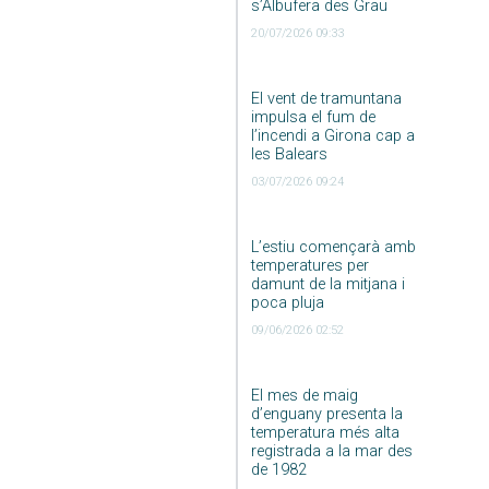
s’Albufera des Grau
20/07/2026 09:33
El vent de tramuntana
impulsa el fum de
l’incendi a Girona cap a
les Balears
03/07/2026 09:24
L’estiu començarà amb
temperatures per
damunt de la mitjana i
poca pluja
09/06/2026 02:52
El mes de maig
d’enguany presenta la
temperatura més alta
registrada a la mar des
de 1982