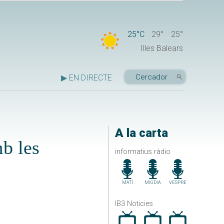
25°C
29°
25°
Illes Balears
▶ EN DIRECTE
A la carta
mb les
informatius ràdio
MATÍ
MIGDIA
VESPRE
IB3 Noticies