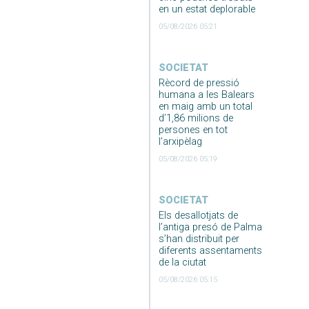
en un estat deplorable
05/08/2026 05:21
SOCIETAT
Rècord de pressió
humana a les Balears
en maig amb un total
d’1,86 milions de
persones en tot
l’arxipèlag
05/08/2026 05:19
SOCIETAT
Els desallotjats de
l’antiga presó de Palma
s’han distribuit per
diferents assentaments
de la ciutat
05/08/2026 05:15