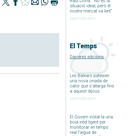
Raúl Llona: ”No és la
situació ideal, però el
nostre mercat va lent”
29/07/2026 05:22
El Temps
Darreres edicions
Les Balears pateixen
una nova onada de
calor que s’allarga fins
a aquest dijous
20/07/2026 03:47
El Govern instal·la una
boia intel·ligent per
monitorar en temps
real l’aigua de