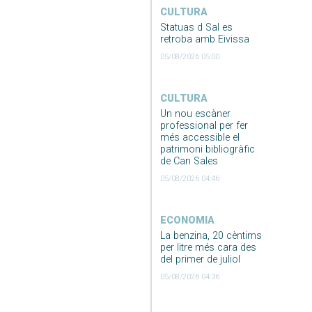
CULTURA
Statuas d Sal es
retroba amb Eivissa
05/08/2026 05:00
CULTURA
Un nou escàner
professional per fer
més accessible el
patrimoni bibliogràfic
de Can Sales
05/08/2026 04:46
ECONOMIA
La benzina, 20 cèntims
per litre més cara des
del primer de juliol
05/08/2026 04:36