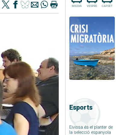
MIGDIA
VESPRE
CAP.SET
Esports
Eivissa és el planter de
la selecció espanyola