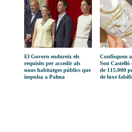
El Govern endureix els
Confisquen a
requisits per accedir als
Son Castelló
nous habitatges públics que
de 115.000 pe
impulsa a Palma
de luxe falsif