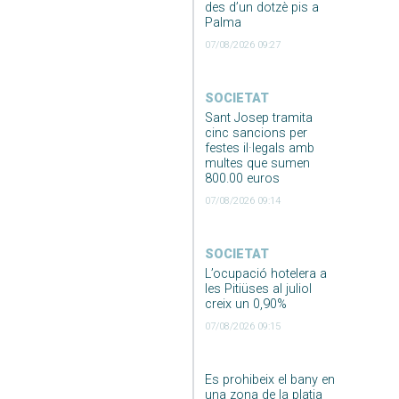
des d’un dotzè pis a
Palma
07/08/2026 09:27
SOCIETAT
Sant Josep tramita
cinc sancions per
festes il·legals amb
multes que sumen
800.00 euros
07/08/2026 09:14
SOCIETAT
L’ocupació hotelera a
les Pitiüses al juliol
creix un 0,90%
07/08/2026 09:15
Es prohibeix el bany en
una zona de la platja