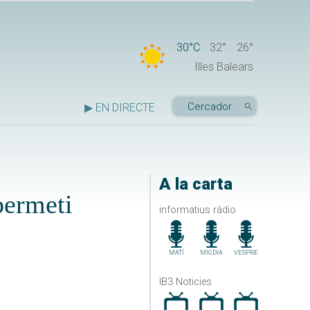
30°C
32°
26°
Illes Balears
▶ EN DIRECTE
A la carta
permeti
informatius ràdio
MATÍ
MIGDIA
VESPRE
IB3 Noticies